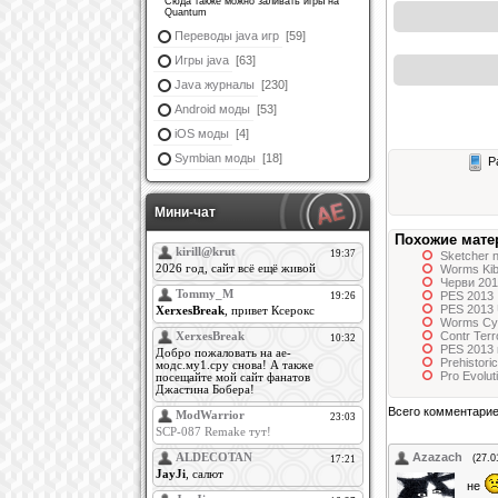
Сюда также можно заливать игры на
Quantum
Переводы java игр
[59]
Игры java
[63]
Java журналы
[230]
Android моды
[53]
iOS моды
[4]
Symbian моды
[18]
Ра
Мини-чат
Похожие мате
Sketcher 
Worms Kib
Черви 201
PES 2013 
PES 2013 
Worms Cyb
Contr Terr
PES 2013 
Prehistori
Pro Evolut
Всего комментари
Azazach
(27.0
не