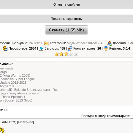
Скачать (1.55 Mb)
зрешение экрана:
240x320
|
Категория:
Моды от посетителей АЕ
|
Добавил:
XM
Просмотров:
2584
|
Загрузок:
485
|
Комментариев:
16
|
Рейтинг:
3.0
/
4
риалы:
new mods
orgs
2 (мод Worms 2008)
Indonesia Super League
Update 2012-2013
orgs 2.0
orism 3D: Episode 3 (взломанная) | Rus
году с колумбийской лиги
c Tribes Episode 1
ion Soccer 2013 (Mod)
ев:
16
Порядок вывода комментариев:
[
Материал
]
1.2014 17:21)