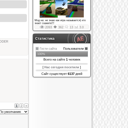
Мод на: не знаю как игра называется) кто
знает скажите!!!
2093
362
13
3.0
Статистика
ODER
Гости сайта
Пользователи
100%
Всего на сайте
1
человек
[
Нас сегодня посетили
]
Сайт существует
6137
дней
1
2
»