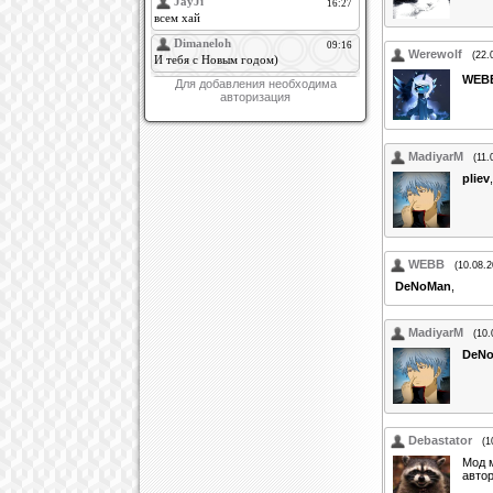
Werewolf
(22.
WEB
Для добавления необходима
авторизация
MadiyarM
(11.
pliev
WEBB
(10.08.2
DeNoMan
,
не ре
MadiyarM
(10.
DeN
Debastator
(1
Мод м
авто