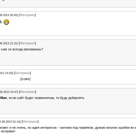
[
Материал
]
09.2013 00:45)
B
,
[
Материал
]
08.2013 21:31)
, сам че всегда рекламишь?
[
Материал
]
013 15:03)
кламь блеать!
[/color]
[
Материал
]
08.2013 14:47)
oMan
, если сайт будет знаменитым, то буду добавлять
[
Материал
]
0.08.2013 01:14)
ожет и не очень, но идея интересна - танчики под червяков, думаю многие ошибки во
р исправит