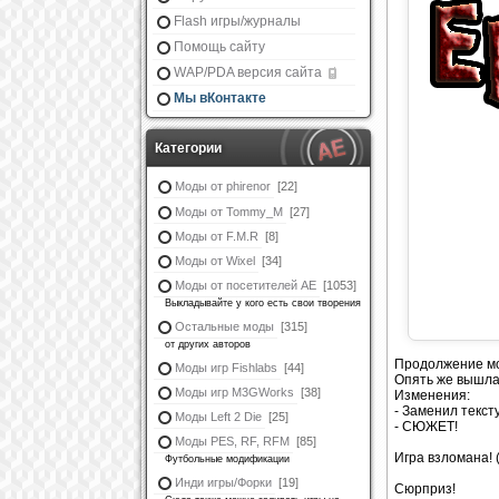
Flash игры/журналы
Помощь сайту
WAP/PDA версия сайта
Мы вКонтакте
Категории
Моды от phirenor
[22]
Моды от Tommy_M
[27]
Моды от F.M.R
[8]
Моды от Wixel
[34]
Моды от посетителей АЕ
[1053]
Выкладывайте у кого есть свои творения
Остальные моды
[315]
от других авторов
Продолжение мо
Моды игр Fishlabs
[44]
Опять же вышла 
Моды игр M3GWorks
[38]
Изменения:
- Заменил текст
Моды Left 2 Die
[25]
- СЮЖЕТ!
Моды PES, RF, RFM
[85]
Игра взломана! 
Футбольные модификации
Инди игры/Форки
[19]
Сюрприз!