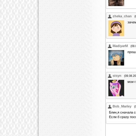
zheka_chan
(
заче
MadiyarM
(09.
прош
stsyn
(09.08.20
мои г
Bob_Marley
(
Блин,я сначала с
Если б сразу пос