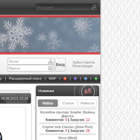
Забыл пароль
Регистрация
у
|
Расширенный поиск
|
WAP
|
|
|
|
Новинки
08.08.2013, 22:26
Файлы
Статьи
Новости
Колобок против Зомби: Войны
Дартса
Комментов:
0
|
Загрузок:
12
Copter mtk Classic (j2me Port)
Комментов:
0
|
Загрузок:
28
Virus (Mod)