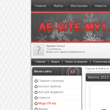
Главная
Файлы
Мастерская
Новости
Привет Гость!
Ты можешь:
Войти
или
зарегистрироваться
Главная
|
Форум
|
Новое на форуме
|
Статистика 
Главная
»
Файлы
»
Меню сайта
Worms 2013 
Главная страница
Каталог файлов
Всё для моддинга
Новости
Моды ПК игр
Форум