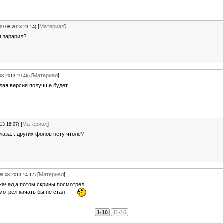
[
Материал
]
09.08.2013 23:14)
м зарарил?
[
Материал
]
08.2013 19:46)
лая версия получше будет
[
Материал
]
13 16:07)
лаза... других фонов нету чтоле?
[
Материал
]
09.08.2013 14:17)
качал,а потом скрины посмотрел.
мотрел,качать бы не стал
1-10
11-16