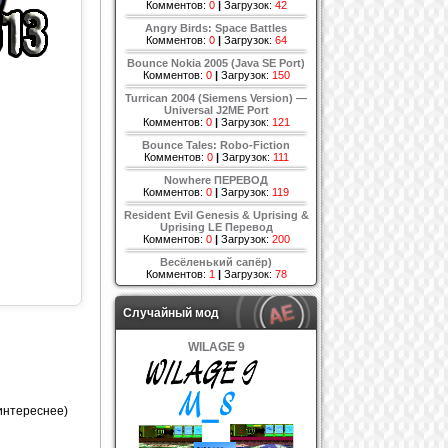
Комментов:
0
|
Загрузок:
42
Angry Birds: Space Battles
Комментов:
0
|
Загрузок:
64
Bounce Nokia 2005 (Java SE Port)
Комментов:
0
|
Загрузок:
150
Turrican 2004 (Siemens Version) —
Universal J2ME Port
Комментов:
0
|
Загрузок:
121
Bounce Tales: Robo-Fiction
Комментов:
0
|
Загрузок:
111
Nowhere ПЕРЕВОД
Комментов:
0
|
Загрузок:
119
Resident Evil Genesis & Uprising &
Uprising LE Перевод
Комментов:
0
|
Загрузок:
200
Весёленький сапёр)
Комментов:
1
|
Загрузок:
78
Случайный мод
WILAGE 9
 интереснее)