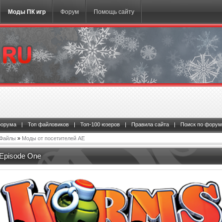
Моды ПК игр
Форум
Помощь сайту
форума
|
Топ файловиков
|
Топ-100 юзеров
|
Правила сайта
|
Поиск по форум
Файлы
»
Моды от посетителей АЕ
Episode One