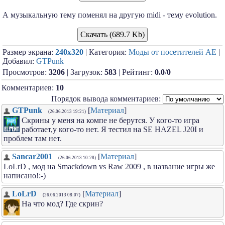
А музыкальную тему поменял на другую midi - тему evolution.
Скачать (689.7 Kb)
Размер экрана:
240x320
| Категория:
Моды от посетителей АЕ
|
Добавил:
GTPunk
Просмотров:
3206
| Загрузок:
583
| Рейтинг:
0.0
/
0
Комментариев:
10
Порядок вывода комментариев:
GTPunk
[
Материал
]
(26.06.2013 19:21)
Скрины у меня на компе не берутся. У кого-то игра
работает,у кого-то нет. Я тестил на SE HAZEL J20I и
проблем там нет.
Sancar2001
[
Материал
]
(26.06.2013 10:28)
LoLrD , мод на Smackdown vs Raw 2009 , в название игры же
написано!:-)
LoLrD
[
Материал
]
(26.06.2013 08:07)
На что мод? Где скрин?