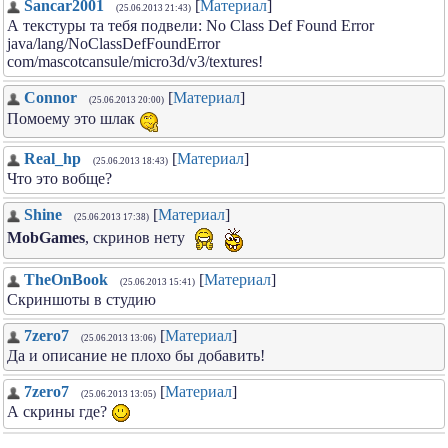
Sancar2001
[
Материал
]
(25.06.2013 21:43)
А текстуры та тебя подвели: No Class Def Found Error
java/lang/NoClassDefFoundError
com/mascotcansule/micro3d/v3/textures!
Connor
[
Материал
]
(25.06.2013 20:00)
Помоему это шлак
Real_hp
[
Материал
]
(25.06.2013 18:43)
Что это вобще?
Shine
[
Материал
]
(25.06.2013 17:38)
MobGames
, скринов нету
TheOnBook
[
Материал
]
(25.06.2013 15:41)
Скриншоты в студию
7zero7
[
Материал
]
(25.06.2013 13:06)
Да и описание не плохо бы добавить!
7zero7
[
Материал
]
(25.06.2013 13:05)
А скрины где?