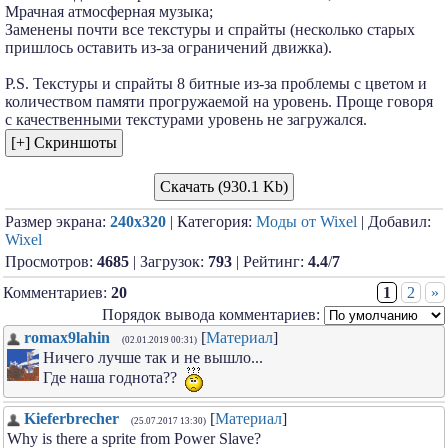
Мрачная атмосферная музыка;
Заменены почти все текстуры и спрайты (несколько старых
пришлось оставить из-за ограничений движка).
P.S. Текстуры и спрайты 8 битные из-за проблемы с цветом и
количеством памяти прогружаемой на уровень. Проще говоря
с качественными текстурами уровень не загружался.
Скачать (930.1 Kb)
Размер экрана:
240x320
| Категория:
Моды от Wixel
| Добавил:
Wixel
Просмотров:
4685
| Загрузок:
793
| Рейтинг:
4.4
/
7
Комментариев:
20
1
2
»
Порядок вывода комментариев:
romax9lahin
[
Материал
]
(02.01.2019 00:31)
Ничего лучше так и не вышло...
Где наша годнота??
Kieferbrecher
[
Материал
]
(25.07.2017 13:30)
Why is there a sprite from Power Slave?