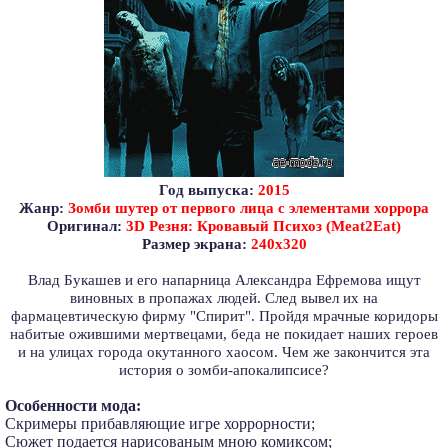
Год выпуска:
2015
Жанр:
Зомби шутер от первого лица с элементами хоррора
Оригинал:
3D Резня: Кровавый Психоз (Meat2Eat)
Размер экрана:
240х320
Влад Букашев и его напарница Александра Ефремова ищут
виновных в пропажах людей. След вывел их на
фармацевтическую фирму "Спирит". Пройдя мрачные коридоры
набитые ожившими мертвецами, беда не покидает наших героев
и на улицах города окутанного хаосом. Чем же закончится эта
история о зомби-апокалипсисе?
Особенности мода:
Скримеры прибавляющие игре хоррорности;
Сюжет подается нарисованым мною комиксом;