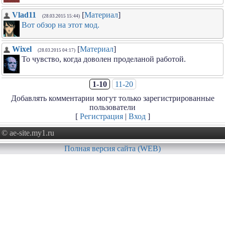
Vlad11
[
Материал
]
(28.03.2015 15:44)
Вот обзор на этот мод.
Wixel
[
Материал
]
(28.03.2015 04:17)
То чувство, когда доволен проделаной работой.
1-10
11-20
Добавлять комментарии могут только зарегистрированные
пользователи
[
Регистрация
|
Вход
]
© ae-site.my1.ru
Полная версия сайта (WEB)