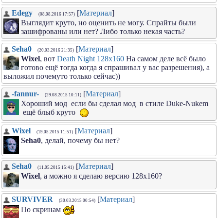
Edegy
[
Материал
]
(08.08.2016 17:57)
Выглядит круто, но оценить не могу. Спрайты были
зашифрованы или нет? Либо только некая часть?
Seha0
[
Материал
]
(20.03.2016 21:35)
Wixel
, вот
Death Night 128х160
На самом деле всё было
готово ещё тогда когда я спрашивал у вас разрешения), а
выложил почемуто только сейчас))
-fannur-
[
Материал
]
(29.08.2015 10:11)
Хороший мод если бы сделал мод в стиле Duke-Nukem
ещё блыб круто
Wixel
[
Материал
]
(19.05.2015 11:51)
Seha0
, делай, почему бы нет?
Seha0
[
Материал
]
(11.05.2015 15:41)
Wixel
, а можно я сделаю версию 128х160?
SURVIVER
[
Материал
]
(30.03.2015 00:54)
По скринам