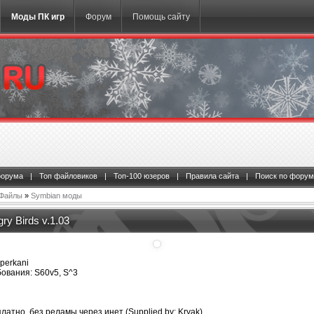
Моды ПК игр
Форум
Помощь сайту
форума
|
Топ файловиков
|
Топ-100 юзеров
|
Правила сайта
|
Поиск по форум
Файлы
»
Symbian моды
gry Birds v.1.03
perkani
ования: S60v5, S^3
латно, без реламы через инет (Supplied by: Kryak)