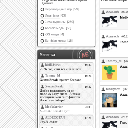
Всего комментари
Сюда также можно заливать игры на
Quantum
Переводы java игр
[59]
Azazach
(09.0
Игры java
[63]
Madi
Java журналы
[230]
Android моды
[53]
iOS моды
[4]
Azazach
(06.1
Symbian моды
[18]
Tom
Мини-чат
Tommy_M
(26
Azaz
MadiyarM
(26.
Azaz
Azazach
(26.1
Прост