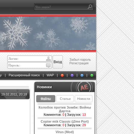
Забыл пароль
Регистрация
у
|
Расширенный поиск
|
WAP
|
|
|
|
Новинки
19.02.2011, 20:18
Файлы
Статьи
Новости
Колобок против Зомби: Войны
Дартса
Комментов:
0
|
Загрузок:
13
Copter mtk Classic (j2me Port)
Комментов:
0
|
Загрузок:
29
Virus (Mod)