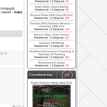
Комментов:
0
|
Загрузок:
42
Angry Birds: Space Battles
75 УРОВНЕЙ.
Комментов:
0
|
Загрузок:
65
и свиней -
Angry
Bounce Nokia 2005 (Java SE Port)
Комментов:
0
|
Загрузок:
155
Turrican 2004 (Siemens Version) —
Universal J2ME Port
Комментов:
0
|
Загрузок:
123
Bounce Tales: Robo-Fiction
Комментов:
0
|
Загрузок:
112
Nowhere ПЕРЕВОД
Комментов:
0
|
Загрузок:
120
Resident Evil Genesis & Uprising &
my_M
Uprising LE Перевод
Комментов:
0
|
Загрузок:
202
Весёленький сапёр)
Комментов:
1
|
Загрузок:
79
Случайный мод
Tower Defence Mega Mod 2011