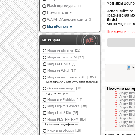
Мод игры Bounce
Flash игры/журналы
Используйте ваш
Помощь сайту
Графическая мо
WAP/PDA версия сайта
Birds
!
Автор модифика
Мы вКонтакте
Приложение нео
Категории
Моды от phirenor
[22]
Моды от Tommy_M
[27]
Моды от F.M.R
[8]
Ра
Моды от Wixel
[34]
Моды от посетителей АЕ
[1053]
Выкладывайте у кого есть свои творения
Похожие мате
Остальные моды
[315]
Angry Bir
от других авторов
Angry Bir
Моды игр Fishlabs
[44]
Angry Bird
Angry Bir
Моды игр M3GWorks
[38]
Angry Bir
Angry Bird
Моды Left 2 Die
[25]
Angry Bir
Angry bir
Моды PES, RF, RFM
[85]
Angry Bird
Футбольные модификации
Belle Shel
Инди игры/Форки
[19]