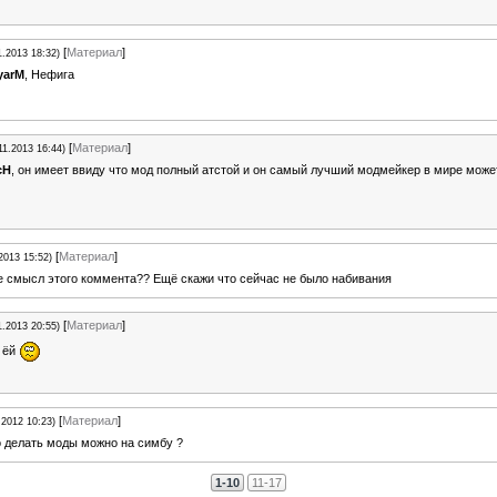
[
Материал
]
1.2013 18:32)
yarM
, Нефига
[
Материал
]
11.2013 16:44)
cH
, он имеет ввиду что мод полный атстой и он самый лучший модмейкер в мире може
[
Материал
]
2013 15:52)
де смысл этого коммента?? Ещё скажи что сейчас не было набивания
[
Материал
]
1.2013 20:55)
й ёй
[
Материал
]
.2012 10:23)
 делать моды можно на симбу ?
1-10
11-17