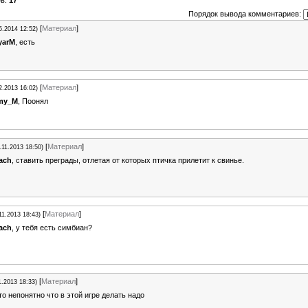
ев:
17
Порядок вывода комментариев:
[
Материал
]
5.2014 12:52)
yarM
, есть
[
Материал
]
2.2013 16:02)
my_M
, Поонял
[
Материал
]
.11.2013 18:50)
ach
, ставить преграды, отлетая от которых птичка прилетит к свинье.
[
Материал
]
11.2013 18:43)
ach
, у тебя есть симбиан?
[
Материал
]
1.2013 18:33)
о непонятно что в этой игре делать надо