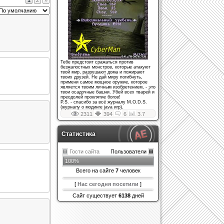
1
2
»
Тебе предстоит сражаться против
безжалостных монстров, которые атакуют
твой мир, разрушают дома и пожирают
твоих друзей. Не дай миру погибнуть,
примени самое мощное оружие, которое
является твоим личным изобретением, - это
твои осадочные башни. Убей всех тварей и
преодолей проклятие богов!
P.S. - спасибо за всё журналу M.O.D.S.
(журналу о модинге java игр).
2311
394
6
3.7
Статистика
Гости сайта
Пользователи
100%
Всего на сайте
7
человек
[
Нас сегодня посетили
]
Сайт существует
6138
дней