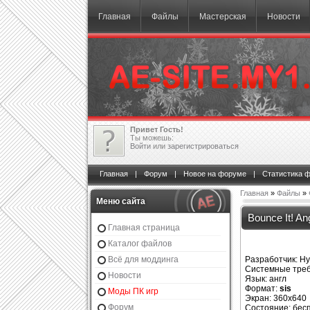
Главная
Файлы
Мастерская
Новости
Привет Гость!
Ты можешь:
Войти
или
зарегистрироваться
Главная
|
Форум
|
Новое на форуме
|
Статистика 
Главная
»
Файлы
»
Меню сайта
Bounce It! An
Главная страница
Каталог файлов
Всё для моддинга
Разработчик: Hy
Системные треб
Новости
Язык: англ
Формат:
sis
Моды ПК игр
Экран: 360x640
Форум
Состояние: бесп