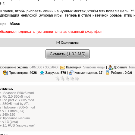
 It
 палец, чтобы рисовать линии на нужных местах, чтобы мяч попал в цель, 
дификация неплохой Symbian игры, теперь в стиле извечной борьбы птиц 
ции -
h3csc
бходимо подписать | установить на взломанный смартфон!
Скачать (1.02 МБ)
зрешение экрана:
640x360 / 360x640
|
Категория:
Symbian моды
|
Добавил:
Tom
Просмотров:
4026
|
Загрузок:
579
|
Комментариев:
17
|
Рейтинг:
0.0
/
0
риалы:
ds: Seasons S60v5 mod
ds Rio 2.0 S60v5 mod
s Rio part 2 S60v5 mod
ds S60v5 mod by ATs
ds Halloween S60v5 mod
s v.1.1 mod (9.4)
ds 240x320
ds: Кровавое месиво
s v1.3 (java)
l v.1.1 RUS (на русском)