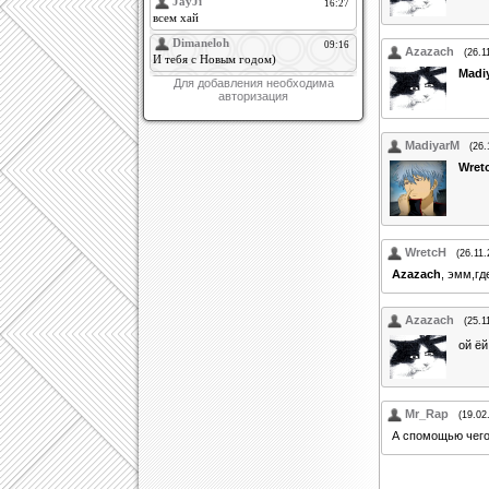
Azazach
(26.1
Madi
Для добавления необходима
авторизация
MadiyarM
(26.
Wret
WretcH
(26.11.
Azazach
, эмм,г
Azazach
(25.1
ой ё
Mr_Rap
(19.02
А спомощью чего