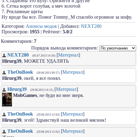
5. Стадионы это Булу- Оризонти и другие
6. Сетка ворот голубая, а мяч золотой
7. Рекламные щиты
Ну вроде бы все. Помог Tommy_M спасибо огромное за инфу.
Категория:
Анонсы модов
| Добавил:
NEXT280
Просмотров:
1955
| Рейтинг:
5.0
/
2
Комментариев:
7
Порядок вывода комментариев:
NEXT280
[
Материал
]
(05.07.2013 14:56)
Hirurg39
, МОЖЕТЕ УДАЛЯТЬ
TheOnBook
[
Материал
]
(30.06.2013 09:57)
Hirurg39
, окей, я все понял.
Hirurg39
[
Материал
]
(29.06.2013 14:21)
MobGames
, не буди во мне зверя.
TheOnBook
[
Материал
]
(29.06.2013 12:03)
Hirurg39
, эгей! Здравствуй наш великий мясник!
TheOnBook
[
Материал
]
(29.06.2013 12:02)