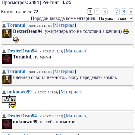
Просмотров:
2484
| Рейтинг:
4.2
/
5
Комментариев:
72
1
2
3
...
7
8
»
Порядок вывода комментариев:
Torantul
[
Материал
]
(18.05.2013 17:36)
DexterDean94
, уже)теперь это не толстяки а качики)
DexterDean94
[
Материал
]
(18.05.2013 15:19)
Torantul
, ну удачи
Torantul
[
Материал
]
(18.05.2013 15:00)
Блендер освоил немного.Смогу переделать зомби.
unknоwn99
[
Материал
]
(13.05.2013 15:34)
DexterDean94
[
Материал
]
(12.05.2013 23:02)
unknоwn99
, на себя посмотри