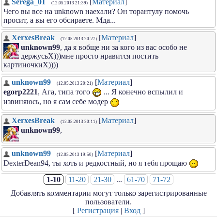
Serega_01
[
Материал
]
(12.05.2013 21:39)
Чего вы все на unknown наехали? Он торантулу помочь
просит, а вы его обсираете. Мда...
XerxesBreak
[
Материал
]
(12.05.2013 20:27)
unknоwn99
, да я вобще ни за кого из вас особо не
держусьХ)))мне просто нравится постить
картиночкиХ))))
unknоwn99
[
Материал
]
(12.05.2013 20:21)
egorp2221
, Ага, типа того
... Я конечно вспылил и
извиняюсь, но я сам себе модер
XerxesBreak
[
Материал
]
(12.05.2013 20:11)
unknоwn99
,
unknоwn99
[
Материал
]
(12.05.2013 19:50)
DexterDean94, ты хоть и редкостный, но я тебя прощаю
1-10
11-20
21-30
...
61-70
71-72
Добавлять комментарии могут только зарегистрированные
пользователи.
[
Регистрация
|
Вход
]