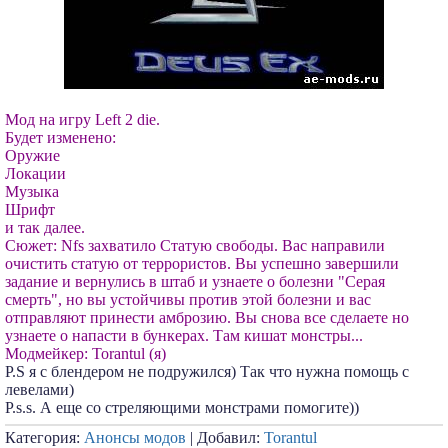
Мод на игру Left 2 die.
Будет изменено:
Оружие
Локации
Музыка
Шрифт
и так далее.
Сюжет: Nfs захватило Статую свободы. Вас направили
очистить статую от террористов. Вы успешно завершили
задание и вернулись в штаб и узнаете о болезни "Серая
смерть", но вы устойчивы против этой болезни и вас
отправляют принести амброзию. Вы снова все сделаете но
узнаете о напасти в бункерах. Там кишат монстры...
Модмейкер: Torantul (я)
P.S я с блендером не подружился) Так что нужна помощь с
левелами)
P.s.s. А еще со стреляющими монстрами помогите))
Категория:
Анонсы модов
| Добавил:
Torantul