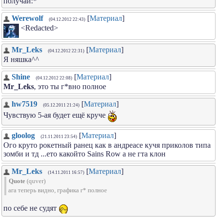
получай:*
Werewolf
[
Материал
]
(04.12.2012 22:43)
<Redacted>
Mr_Leks
[
Материал
]
(04.12.2012 22:31)
Я няшка^^
Shine
[
Материал
]
(04.12.2012 22:08)
Mr_Leks
, это ты г*вно полное
hw7519
[
Материал
]
(05.12.2011 21:24)
Чувствую 5-ая будет ещё круче
gloolog
[
Материал
]
(21.11.2011 23:54)
Ого круто рокетный ранец как в андреасе кучя приколов типа
зомби и тд ...ето какойто Sains Row а не гта клон
Mr_Leks
[
Материал
]
(14.11.2011 16:57)
Quote
(
quver
)
ага теперь видно, графика г* полное
по себе не судят