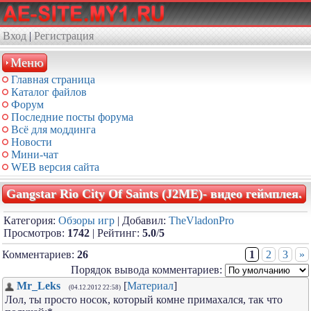
Вход
|
Регистрация
Меню
Главная страница
Каталог файлов
Форум
Последние посты форума
Всё для моддинга
Новости
Мини-чат
WEB версия сайта
Gangstar Rio City Of Saints (J2ME)- видео геймплея.
Категория:
Обзоры игр
| Добавил:
TheVladonPro
Просмотров:
1742
| Рейтинг:
5.0
/
5
Комментариев:
26
1
2
3
»
Порядок вывода комментариев:
Mr_Leks
[
Материал
]
(04.12.2012 22:58)
Лол, ты просто носок, который комне примахался, так что