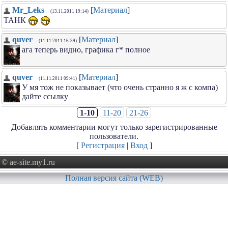
Mr_Leks
[
Материал
]
(13.11.2011 19:14)
ТАНК
quver
[
Материал
]
(11.11.2011 16:39)
ага теперь видно, графика г* полное
quver
[
Материал
]
(11.11.2011 09:41)
У мя тож не показывает (что очень странно я ж с компа)
дайте ссылку
1-10
11-20
21-26
Добавлять комментарии могут только зарегистрированные
пользователи.
[
Регистрация
|
Вход
]
© ae-site.my1.ru
Полная версия сайта (WEB)