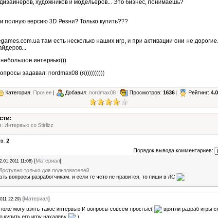
дизайнеров, художников и модельеров... Это бизнес, понимаешь?
и полную версию 3D Резни? Только купить???
egames.com.ua там есть несколько наших игр, и при активации они не дорогие.
йдеров...
 небольшое интервью)))
просы задавал: nordmax08 (я))))))))))
Категория:
Прочее
|
Добавил:
nordmax08
|
Просмотров:
1636
|
Рейтинг:
4.0
сти:
: Интервью со Stirlizz
ев:
2
Порядок вывода комментариев:
[
Материал
]
2.01.2011 11:08)
Доступно только для пользователей
ть вопросы разработчикам. и если те чето не нравится, то пиши в ЛС
[
Материал
]
2011 22:29)
тоже могу взять такое интервью!И вопросы совсем простые(
врятли разраб игры с
 купить его игру нахаляву
)