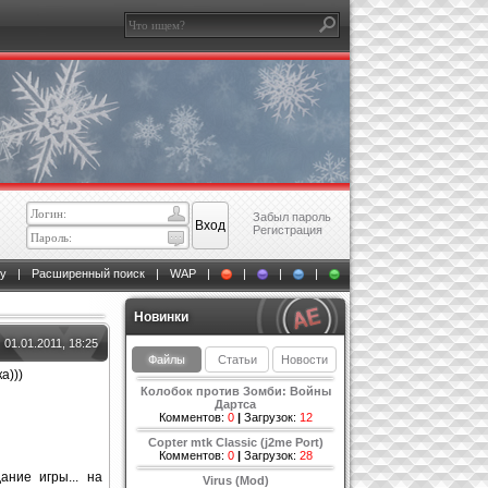
Забыл пароль
Регистрация
у
|
Расширенный поиск
|
WAP
|
|
|
|
Новинки
01.01.2011, 18:25
Файлы
Статьи
Новости
а)))
Колобок против Зомби: Войны
Дартса
Комментов:
0
|
Загрузок:
12
Copter mtk Classic (j2me Port)
Комментов:
0
|
Загрузок:
28
ние игры... на
Virus (Mod)