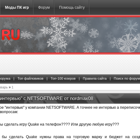
Моды ПК игр
Форум
Помощь сайту
форума
|
Топ файловиков
|
Топ-100 юзеров
|
Правила сайта
|
Поиск по форум
варь
»
1
"интервью" с NETSOFTWARE от nordmax08
ое "интервью" у компании NETSOFTWARE. А точнее не интервью а переписочк
 вопросам:
бы сделать игру Quake на телефон???? Или другую любую игру???
о бы сделать Quake нужны права на торговую марку и бюджет на созда