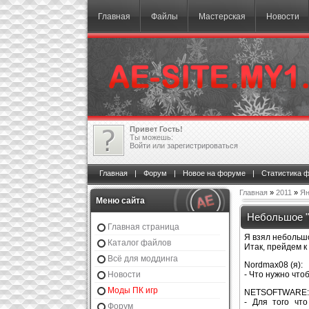
Главная
Файлы
Мастерская
Новости
Привет Гость!
Ты можешь:
Войти
или
зарегистрироваться
Главная
|
Форум
|
Новое на форуме
|
Статистика 
Главная
»
2011
»
Ян
Меню сайта
Небольшое 
Главная страница
Я взял небольш
Каталог файлов
Итак, прейдем к
Всё для моддинга
Nordmax08 (я):
Новости
- Что нужно что
Моды ПК игр
NETSOFTWARE:
- Для того чт
Форум