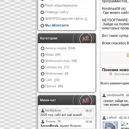
программистов, 
Flash игры/журналы
Nordmax08 (я):
Помощь сайту
-Где можно найт
WAP/PDA версия сайта
NETSOFTWARE:
-3айди на mobil
Мы вКонтакте
некоторых прова
Вот такое супер
Категории
Всем спасибо) Во
Анонсы модов
[534]
Моды
[66]
Мобильные игры
[48]
Обзоры игр
[77]
Похожие ново
Мобильники
[9]
Эксклюзив
Сайт
[33]
Всего комментари
Прочее
[86]
nordmax08
(0
Мини-чат
сказал. зайди на
там можно задава
LaRaX
(01.01.
я 
можно