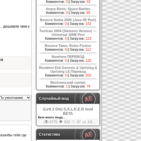
Комментов:
0
|
Загрузок:
42
Angry Birds: Space Battles
Комментов:
0
|
Загрузок:
65
Bounce Nokia 2005 (Java SE Port)
Комментов:
0
|
Загрузок:
152
.. дешевле чем у
Turrican 2004 (Siemens Version) —
Universal J2ME Port
Комментов:
0
|
Загрузок:
123
Bounce Tales: Robo-Fiction
Комментов:
0
|
Загрузок:
112
Nowhere ПЕРЕВОД
/
4
Комментов:
0
|
Загрузок:
120
Resident Evil Genesis & Uprising &
Uprising LE Перевод
Комментов:
0
|
Загрузок:
202
Весёленький сапёр)
Комментов:
1
|
Загрузок:
79
Случайный мод
(Left 2 Die) S.A.L.K.E.R mod
BETA
Бета моего мода...
5775
623
47
3.8
Статистика
казалбы тебе где