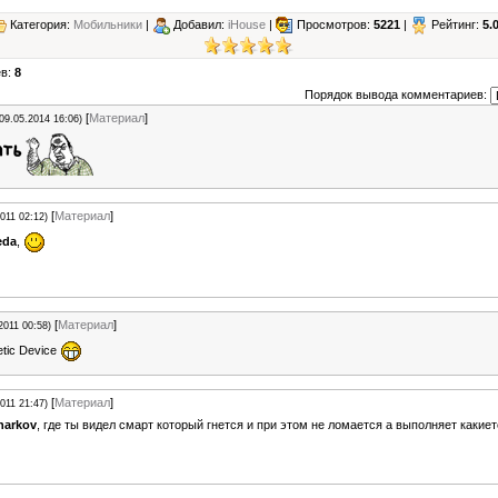
Категория:
Мобильники
|
Добавил:
iHouse
|
Просмотров:
5221
|
Рейтинг:
5.
ев:
8
Порядок вывода комментариев:
[
Материал
]
(09.05.2014 16:06)
[
Материал
]
2011 02:12)
eda
,
[
Материал
]
2011 00:58)
etic Device
[
Материал
]
2011 21:47)
harkov
, где ты видел смарт который гнется и при этом не ломается а выполняет какие