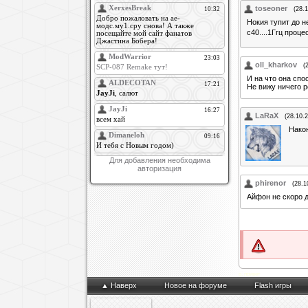
toseoner
(28.
Нокия тупит до н
с40....1Ггц проце
oll_kharkov
(
И на что она спо
Не вижу ничего 
LaRaX
(28.10.
Након
Для добавления необходима
авторизация
phirenor
(28.1
Айфон не скоро д
о, привет
▲ Наверх
Новое на форуме
Flash игры