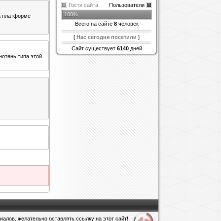
Гости сайта
Пользователи
100%
на платформе
Всего на сайте
8
человек
[
Нас сегодня посетили
]
Сайт существует
6140
дней
нотень типа этой.
алов, желательно оставлять ссылку на этот сайт!