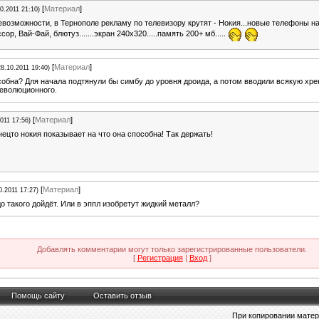
[
Материал
]
10.2011 21:10)
евозможности, в Тернополе рекламу по телевизору крутят - Нокия...новые телефоны 
ссор, Вай-Фай, блютуз.......экран 240х320.....память 200+ мб.....
[
Материал
]
28.10.2011 19:40)
собна? Для начала подтянули бы симбу до уровня дроида, а потом вводили всякую хре
революционного.
[
Материал
]
2011 17:56)
ецто нокия показывает на что она способна! Так держать!
[
Материал
]
0.2011 17:27)
о такого дойдёт. Или в эппл изобретут жидкий металл?
Добавлять комментарии могут только зарегистрированные пользователи.
[
Регистрация
|
Вход
]
Помощь сайту
Оставить отзыв
При копировании матери