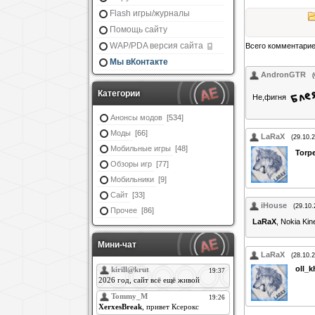
Flash игры/журналы
Помощь сайту
WAP/PDA версия сайта
Всего комментари
Мы вКонтакте
AndronGTR
Категории
Не,фигня
Анонсы модов
[534]
Моды
[66]
LaRaX
(29.10.
Мобильные игры
[48]
Torp
Обзоры игр
[77]
Мобильники
[9]
Сайт
[33]
iHouse
(29.10.
Прочее
[86]
LaRaX
, Nokia Kin
Мини-чат
LaRaX
(28.10.
oll_k