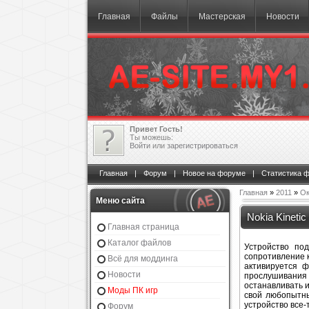
Главная
Файлы
Мастерская
Новости
Привет Гость!
Ты можешь:
Войти
или
зарегистрироваться
Главная
|
Форум
|
Новое на форуме
|
Статистика 
Главная
»
2011
»
Ок
Меню сайта
Nokia Kinetic
Главная страница
Каталог файлов
Устройство по
сопротивление к
Всё для моддинга
активируется 
Новости
прослушивания
останавливать и
Моды ПК игр
свой любопытны
устройство все-
Форум