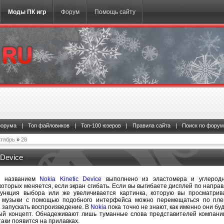
Моды ПК игр
Форум
Помощь сайту
форума
|
Топ файловиков
|
Топ-100 юзеров
|
Правила сайта
|
Поиск по форум
тябрь
»
28
 Device
д названием
Nokia Kinetic Device
выполнено из эластомера и углеродн
оторых меняется, если экран сгибать. Если вы выгибаете дисплей по направ
функция выбора или же увеличивается картинка, которую вы просматрив
 музыки с помощью подобного интерфейса можно перемещаться по плей
 запускать воспроизведение. В
Nokia
пока точно не знают, как именно они бу
й концепт. Обнадеживают лишь туманные слова представителей компани
таки появится на прилавках.