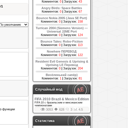
Комментов:
0
|
Загрузок:
43
0
/
1
Angry Birds: Space Battles
Комментов:
0
|
Загрузок:
67
Bounce Nokia 2005 (Java SE Port)
Комментов:
0
|
Загрузок:
158
Turrican 2004 (Siemens Version) —
Universal J2ME Port
Комментов:
0
|
Загрузок:
124
Bounce Tales: Robo-Fiction
Комментов:
0
|
Загрузок:
113
Nowhere ПЕРЕВОД
Комментов:
0
|
Загрузок:
122
Resident Evil Genesis & Uprising &
Uprising LE Перевод
Комментов:
0
|
Загрузок:
204
Весёленький сапёр)
Комментов:
1
|
Загрузок:
81
Случайный мод
FIFA 2010 Brazil & Mexico Edition
FIFA 10 с бразильским и мексиканским
чемпионатами
то функции
3053
628
3
4.5
Статистика