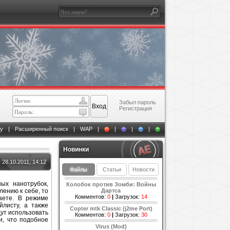
Забыл пароль
Регистрация
у
|
Расширенный поиск
|
WAP
|
|
|
|
Новинки
28.10.2011, 14:12
Файлы
Статьи
Новости
ых нанотрубок,
Колобок против Зомби: Войны
лению к себе, то
Дартса
Комментов:
0
|
Загрузок:
14
аете. В режиме
листу, а также
Copter mtk Classic (j2me Port)
дут использовать
Комментов:
0
|
Загрузок:
30
и, что подобное
Virus (Mod)