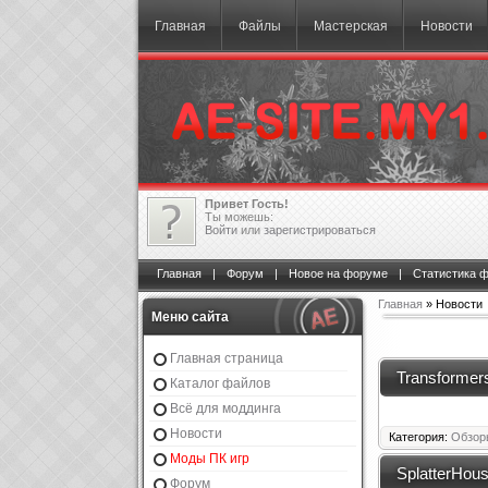
Главная
Файлы
Мастерская
Новости
Привет Гость!
Ты можешь:
Войти
или
зарегистрироваться
Главная
|
Форум
|
Новое на форуме
|
Статистика 
Главная
» Новости
Меню сайта
Главная страница
Transformers
Каталог файлов
Всё для моддинга
Новости
Категория:
Обзор
Моды ПК игр
SplatterHous
Форум