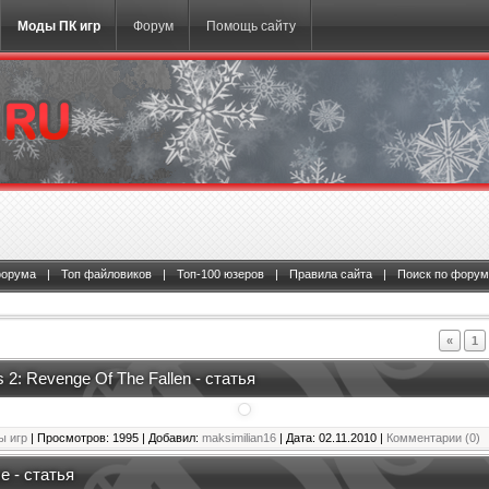
Моды ПК игр
Форум
Помощь сайту
форума
|
Топ файловиков
|
Топ-100 юзеров
|
Правила сайта
|
Поиск по форум
«
1
 2: Revenge Of The Fallen - статья
ы игр
| Просмотров: 1995 | Добавил:
maksimilian16
| Дата:
02.11.2010
|
Комментарии (0)
e - статья