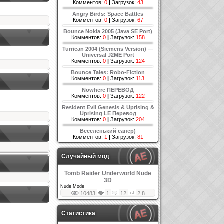
Комментов:
0
|
Загрузок:
43
Angry Birds: Space Battles
Комментов:
0
|
Загрузок:
67
Bounce Nokia 2005 (Java SE Port)
Комментов:
0
|
Загрузок:
158
Turrican 2004 (Siemens Version) —
Universal J2ME Port
Комментов:
0
|
Загрузок:
124
Bounce Tales: Robo-Fiction
Комментов:
0
|
Загрузок:
113
Nowhere ПЕРЕВОД
Комментов:
0
|
Загрузок:
122
Resident Evil Genesis & Uprising &
Uprising LE Перевод
Комментов:
0
|
Загрузок:
204
Весёленький сапёр)
Комментов:
1
|
Загрузок:
81
Случайный мод
Tomb Raider Underworld Nude
3D
Nude Mode
10483
1
12
2.8
Статистика