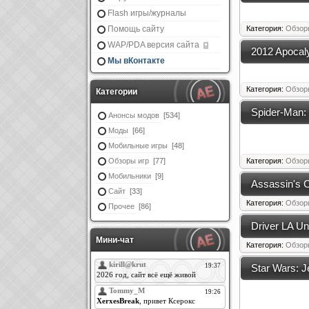
Flash игры/журналы
Помощь сайту
Категория:
Обзор
WAP/PDA версия сайта
2012 Apocal
Мы вКонтакте
Категория:
Обзор
Категории
Spider-Man: 
Анонсы модов
[534]
Моды
[66]
Мобильные игры
[48]
Обзоры игр
[77]
Категория:
Обзор
Мобильники
[9]
Assassin's C
Сайт
[33]
Категория:
Обзор
Прочее
[86]
Driver LA Un
Мини-чат
Категория:
Обзор
Star Wars: J