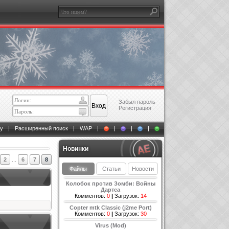
Забыл пароль
Регистрация
у
|
Расширенный поиск
|
WAP
|
|
|
|
Новинки
2
...
6
7
8
Файлы
Статьи
Новости
Колобок против Зомби: Войны
Дартса
Комментов:
0
|
Загрузок:
14
Copter mtk Classic (j2me Port)
Комментов:
0
|
Загрузок:
30
Virus (Mod)