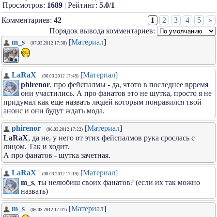
Просмотров:
1689
| Рейтинг:
5.0
/
1
Комментариев:
42
1
2
3
4
5
»
Порядок вывода комментариев:
m_s
[
Материал
]
(07.03.2012 17:38)
LaRaX
[
Материал
]
(06.03.2012 17:48)
phirenor
, про фейспалмы - да, чтото в последнее врремя
они участились. А про фанатов это не шутка, просто я не
придумал как еще назвать людей которым понравился твой
анонс и они будут ждать мода.
phirenor
[
Материал
]
(06.03.2012 17:22)
LaRaX
, да не, у него от этих фейспалмов рука срослась с
лицом. Так и ходит.
А про фанатов - шутка зачетная.
LaRaX
[
Материал
]
(06.03.2012 17:19)
m_s
, ты нелюбиш своих фанатов? (если их так можно
назвать)
m_s
[
Материал
]
(06.03.2012 17:01)