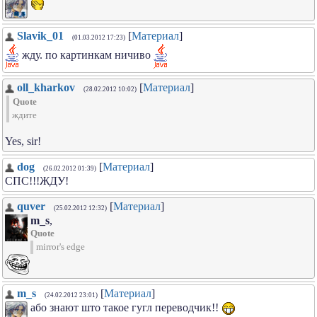
Slavik_01
[
Материал
]
(01.03.2012 17:23)
жду. по картинкам ничиво
oll_kharkov
[
Материал
]
(28.02.2012 10:02)
Quote
ждите
Yes, sir!
dog
[
Материал
]
(26.02.2012 01:39)
СПС!!!ЖДУ!
quver
[
Материал
]
(25.02.2012 12:32)
m_s
,
Quote
mirror's edge
m_s
[
Материал
]
(24.02.2012 23:01)
або знают што такое гугл переводчик!!