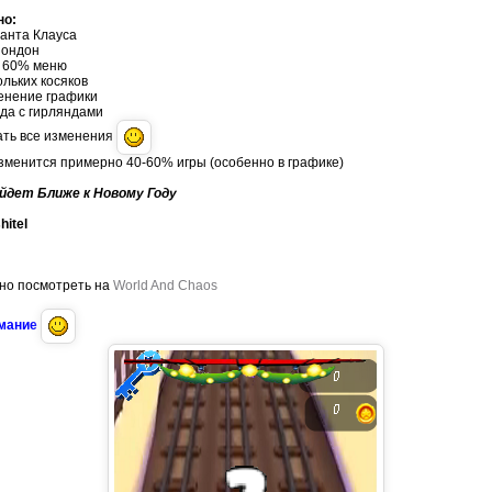
но:
анта Клауса
Лондон
о 60% меню
льких косяков
енение графики
да с гирляндами
ать все изменения
зменится примерно 40-60% игры (особенно в графике)
йдет Ближе к Новому Году
hitel
но посмотреть на
World And Chaos
имание