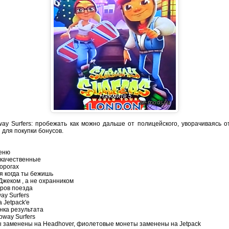
ay Surfers: пробежать как можно дальше от полицейского, уворачиваясь о
для покупки бонусов.
еню
 качественные
дорогах
я когда ты бежишь
жеком , а не охранником
ров поезда
ay Surfers
 Jetpack'е
нка результата
bway Surfers
 заменены на Headhover, фиолетовые монеты заменены на Jetpack