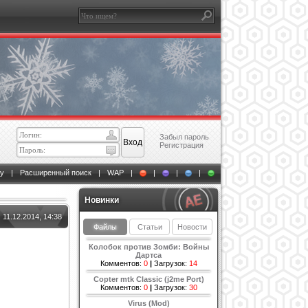
Забыл пароль
Регистрация
у
|
Расширенный поиск
|
WAP
|
|
|
|
Новинки
11.12.2014, 14:38
Файлы
Статьи
Новости
Колобок против Зомби: Войны
Дартса
Комментов:
0
|
Загрузок:
14
Copter mtk Classic (j2me Port)
Комментов:
0
|
Загрузок:
30
Virus (Mod)