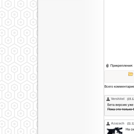
Прикрепления:
Всего комментари
Vershitel
(15.1
Бета версию уж
Пока это только 
Azazach
(11.1
На ск