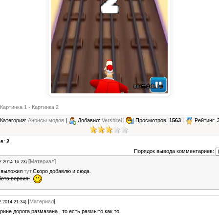
Картинка 1
·
Картинка 2
Категория:
Анонсы модов
|
Добавил:
Vershitel
|
Просмотров:
1563
|
Рейтинг:
ев:
2
Порядок вывода комментариев:
[
Материал
]
2.2014 16:23)
е выложил
тут
.Скоро добавлю и сюда.
бета версия.
[
Материал
]
2.2014 21:34)
рине дорога размазана , то есть размыто как то