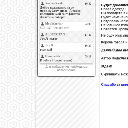
Будет добавле
Новая одежда С
Вы попадете в 
Будет изменен
Подправка неско
Небольшое изм
Появятся Прово
Не буду описыв
Короче говоря и
Данный мод вы
Автор мода:
Vers
Ждем!
Для добавления необходима
авторизация
Скриншоты мож
Спасибо за вн