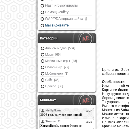
Flash игры/журналы
Помощь сайту
WAP/PDA версия сайта
Мы вКонтакте
Категории
Анонсы модов
[534]
Моды
[66]
Мобильные игры
[48]
Обзоры игр
[77]
Цель игры Subw
Мобильники
[9]
собирая монеты 
Сайт
[33]
Особенности
Изменено всё м
Прочее
[86]
Картинки более
Нету кругов на 
Дорога двигаетс
Мини-чат
Ты управляешь Д
Вместо светофо
Монеты из Subw
Можно летать на
Изменена карти
Прыжок как в Su
Красные монеты