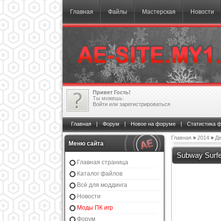
Главная
Файлы
Мастерская
Новости
Привет Гость!
Ты можешь:
Войти
или
зарегистрироваться
Главная
|
Форум
|
Новое на форуме
|
Статистика 
Главная
»
2014
»
Де
Меню сайта
Subway Surf
Главная страница
Каталог файлов
Всё для моддинга
Новости
Моды ПК игр
Форум