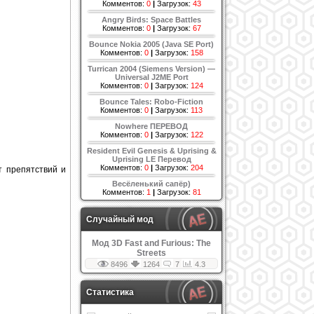
Комментов:
0
|
Загрузок:
43
Angry Birds: Space Battles
Комментов:
0
|
Загрузок:
67
Bounce Nokia 2005 (Java SE Port)
Комментов:
0
|
Загрузок:
158
Turrican 2004 (Siemens Version) —
Universal J2ME Port
Комментов:
0
|
Загрузок:
124
Bounce Tales: Robo-Fiction
Комментов:
0
|
Загрузок:
113
Nowhere ПЕРЕВОД
Комментов:
0
|
Загрузок:
122
Resident Evil Genesis & Uprising &
Uprising LE Перевод
Комментов:
0
|
Загрузок:
204
т препятствий и
Весёленький сапёр)
Комментов:
1
|
Загрузок:
81
Случайный мод
Мод 3D Fast and Furious: The
Streets
8496
1264
7
4.3
Статистика