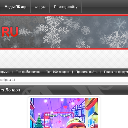
Моды ПК игр
Форум
Помощь сайту
форума
|
Топ файловиков
|
Топ-100 юзеров
|
Правила сайта
|
Поиск по форум
кабрь
»
11
ers Лондон