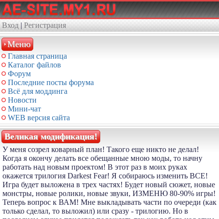
Вход
|
Регистрация
Меню
Главная страница
Каталог файлов
Форум
Последние посты форума
Всё для моддинга
Новости
Мини-чат
WEB версия сайта
Великая модификация!
У меня созрел коварный план! Такого еще никто не делал!
Когда я окончу делать все обещанные мною моды, то начну
работать над новым проектом! В этот раз в моих руках
окажется трилогия Darkest Fear! Я собираюсь изменить ВСЕ!
Игра будет выложена в трех частях! Будет новый сюжет, новые
монстры, новые ролики, новые звуки, ИЗМЕНЮ 80-90% игры!
Теперь вопрос к ВАМ! Мне выкладывать части по очереди (как
только сделал, то выложил) или сразу - трилогию. Но в