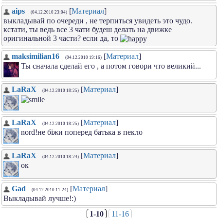
aips
[
Материал
]
(04.12.2010 23:04)
выкладывай по очереди , не терпиться увидеть это чудо.
кстати, ты ведь все 3 чати будеш делать на движке
оригинальной 3 части? если да, то
maksimilian16
[
Материал
]
(04.12.2010 19:16)
Ты сначала сделай его , а потом говори что великий...
LaRaX
[
Материал
]
(04.12.2010 18:25)
LaRaX
[
Материал
]
(04.12.2010 18:25)
nord!не біжи поперед батька в пекло
LaRaX
[
Материал
]
(04.12.2010 18:24)
ок
Gad
[
Материал
]
(04.12.2010 11:24)
Выкладывай лучше!:)
1-10
11-16