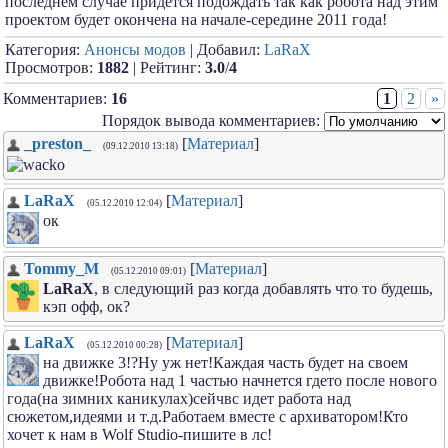
последнем случае придется подождать так как робота над этим
проектом будет окончена на начале-середине 2011 года!
Категория:
Анонсы модов
| Добавил:
LaRaX
Просмотров:
1882
| Рейтинг:
3.0
/
4
Комментариев:
16
1
2
»
Порядок вывода комментариев:
_preston_
[
Материал
]
(09.12.2010 13:18)
LaRaX
[
Материал
]
(05.12.2010 12:04)
ок
Tommy_M
[
Материал
]
(05.12.2010 09:01)
LaRaX
, в следующий раз когда добавлять что то будешь,
кэп офф, ок?
LaRaX
[
Материал
]
(05.12.2010 00:28)
на движке 3!?Ну уж нет!Каждая часть будет на своем
движке!Робота над 1 частью начнется гдето после нового
года(на зимних каникулах)сейчвс идет работа над
сюжетом,идеями и т.д.Работаем вместе с архиватором!Кто
хочет к нам в Wolf Studio-пишите в лс!