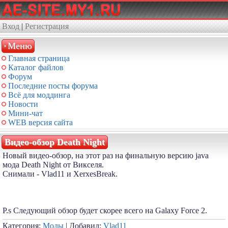
Вход
|
Регистрация
Меню
Главная страница
Каталог файлов
Форум
Последние посты форума
Всё для моддинга
Новости
Мини-чат
WEB версия сайта
Видео-обзор Death Night
Новый видео-обзор, на этот раз на финальную версию java
мода Death Night от Викселя.
Снимали - Vlad11 и XerxesBreak.
P.s Следующий обзор будет скорее всего на Galaxy Force 2.
Категория:
Моды
| Добавил:
Vlad11