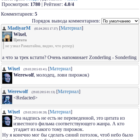
Просмотров:
1780
| Рейтинг:
4.0
/
4
Комментариев:
5
Порядок вывода комментариев:
MadiyarM
[
Материал
]
(05.04.2015 17:37)
Wixel
,
Цитата
не узнал Рамштайна, видно, что репер)
а что за трек кстати? Очень напоминает Zonderling - Sonderling
Wixel
[
Материал
]
(29.03.2015 03:41)
Werewolf
, молодец, лови пирожок)
Werewolf
[
Материал
]
(29.03.2015 01:13)
<Redacted>
Wixel
[
Материал
]
(29.03.2015 00:28)
Эта надпись не есть не переведенной, это цитата из
известного фильма соответствующего жанра. А кто
угадает из какого тому пирожок.
Ну я конечно мог бы сделать синий потолок, чтоб небо было