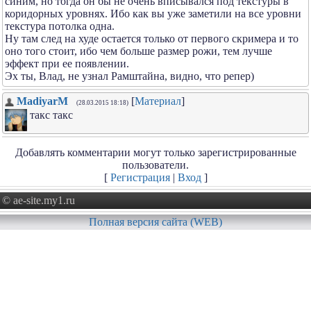
синим, но тогда он бы не очень вписывался под текстуры в
коридорных уровнях. Ибо как вы уже заметили на все уровни
текстура потолка одна.
Ну там след на худе остается только от первого скримера и то
оно того стоит, ибо чем больше размер рожи, тем лучше
эффект при ее появлении.
Эх ты, Влад, не узнал Рамштайна, видно, что репер)
MadiyarM
[
Материал
]
(28.03.2015 18:18)
такс такс
Добавлять комментарии могут только зарегистрированные
пользователи.
[
Регистрация
|
Вход
]
© ae-site.my1.ru
Полная версия сайта (WEB)