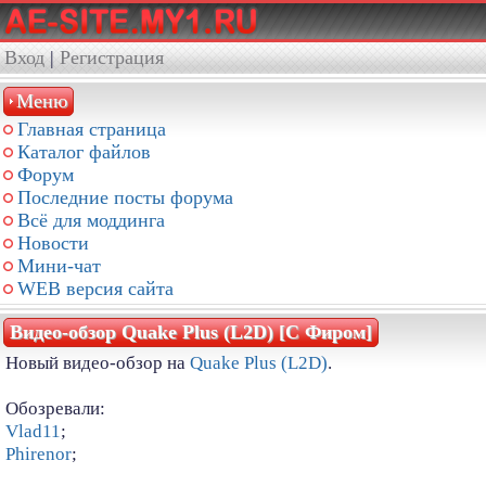
Вход
|
Регистрация
Меню
Главная страница
Каталог файлов
Форум
Последние посты форума
Всё для моддинга
Новости
Мини-чат
WEB версия сайта
Видео-обзор Quake Plus (L2D) [С Фиром]
Новый видео-обзор на
Quake Plus (L2D)
.
Обозревали:
Vlad11
;
Phirenor
;