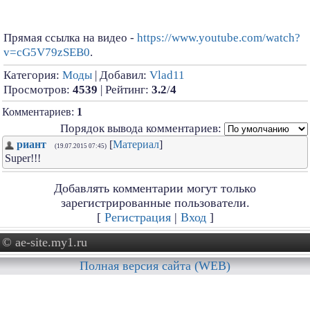
Прямая ссылка на видео -
https://www.youtube.com/watch?
v=cG5V79zSEB0
.
Категория:
Моды
| Добавил:
Vlad11
Просмотров:
4539
| Рейтинг:
3.2
/
4
Комментариев:
1
Порядок вывода комментариев:
риант
[
Материал
]
(19.07.2015 07:45)
Super!!!
Добавлять комментарии могут только
зарегистрированные пользователи.
[
Регистрация
|
Вход
]
© ae-site.my1.ru
Полная версия сайта (WEB)