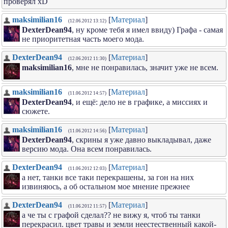
проверял xD
maksimilian16
[
Материал
]
(12.06.2012 13:12)
DexterDean94
, ну кроме тебя я имел ввиду) Графа - самая
не приоритетная часть моего мода.
DexterDean94
[
Материал
]
(12.06.2012 11:30)
maksimilian16
, мне не понравилась, значит уже не всем.
maksimilian16
[
Материал
]
(11.06.2012 14:57)
DexterDean94
, и ещё: дело не в графике, а миссиях и
сюжете.
maksimilian16
[
Материал
]
(11.06.2012 14:56)
DexterDean94
, скрины я уже давно выкладывал, даже
версию мода. Она всем понравилась.
DexterDean94
[
Материал
]
(11.06.2012 12:03)
а нет, танки все таки перекрашены, за гон на них
извиняюсь, а об остальном мое мнение прежнее
DexterDean94
[
Материал
]
(11.06.2012 11:57)
а че ты с графой сделал?? не вижу я, чтоб ты танки
перекрасил. цвет травы и земли неестественный какой-