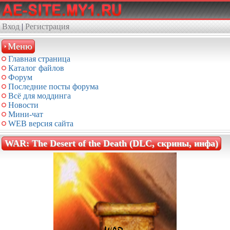
Вход
|
Регистрация
Меню
Главная страница
Каталог файлов
Форум
Последние посты форума
Всё для моддинга
Новости
Мини-чат
WEB версия сайта
WAR: The Desert of the Death (DLC, скрины, инфа)