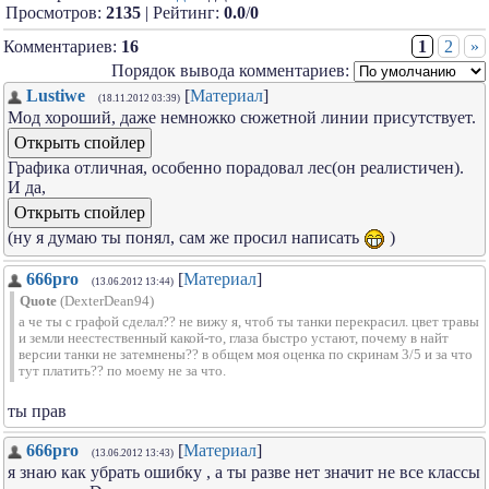
Просмотров:
2135
| Рейтинг:
0.0
/
0
Комментариев:
16
1
2
»
Порядок вывода комментариев:
Lustiwe
[
Материал
]
(18.11.2012 03:39)
Мод хороший, даже немножко сюжетной линии присутствует.
Графика отличная, особенно порадовал лес(он реалистичен).
И да,
(ну я думаю ты понял, сам же просил написать
)
666pro
[
Материал
]
(13.06.2012 13:44)
Quote
(
DexterDean94
)
а че ты с графой сделал?? не вижу я, чтоб ты танки перекрасил. цвет травы
и земли неестественный какой-то, глаза быстро устают, почему в найт
версии танки не затемнены?? в общем моя оценка по скринам 3/5 и за что
тут платить?? по моему не за что.
ты прав
666pro
[
Материал
]
(13.06.2012 13:43)
я знаю как убрать ошибку , а ты разве нет значит не все классы