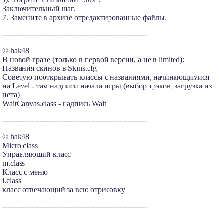
Заключительный шаг.
7. Замените в архиве отредактированные файлы.
-----------------------------------------------------------
© hak48
В новой граве (только в первой версии, а не в limited):
Названия скинов в Skins.cfg
Советую пооткрывать классы с названиями, начинающимися
на Level - там надписи начала игры (выбор трэков, загрузка из
нета)
WaitCanvas.class - надпись Wait
-----------------------------------------------------------
© hak48
Micro.class
Управляющий класс
m.class
Класс с меню
i.class
класс отвечающий за всю отрисовку
-----------------------------------------------------------