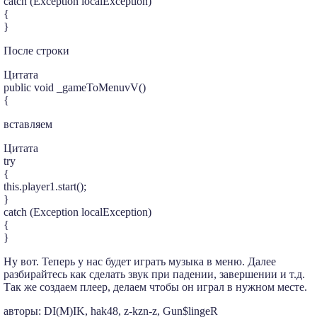
catch (Exception localException)
{
}
После строки
Цитата
public void _gameToMenuvV()
{
вставляем
Цитата
try
{
this.player1.start();
}
catch (Exception localException)
{
}
Ну вот. Теперь у нас будет играть музыка в меню. Далее
разбирайтесь как сделать звук при падении, завершении и т.д.
Так же создаем плеер, делаем чтобы он играл в нужном месте.
авторы: DI(M)IK, hak48, z-kzn-z, Gun$lingeR