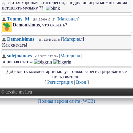
да статья хорошая... интересно, а в другие игры можно так-же
вставлять музыку ??
Tommy_M
[
Материал
]
(18.12.2010 10:19)
Demonisimus
, что скачать?
Demonisimus
[
Материал
]
(16.12.2010 22:13)
Как скачать!
sulejmanovs
[
Материал
]
(13.08.2010 12:50)
хорошая статья
Добавлять комментарии могут только зарегистрированные
пользователи.
[
Регистрация
|
Вход
]
© ae-site.my1.ru
Полная версия сайта (WEB)