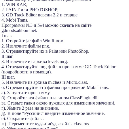
1. WIN RAR;
2. PAINT или PHOTOSHOP;
3. GD Track Editor версии 2.2 и старше.
4. Mobi Trans.
Программы №3 и №4 можно скачать на сайте
gdmods.alibom.net.
I шаг.
1. Откройте jar файл Win Rarом.
2. Извлечите файлы png.
3. Отредактируйте их в Paint или PhotoShop.
II шаг.
3. Извлечите из архива levels.mrg.
4. Отредактируйте mrg файл в программе GD Track Editor
(подробности в помощи).
III шаг.
5. Извлечите из архива m.class и Micro.class.
6. Отредактируйте эти файлы программой Mobi Trans.
а). Запустите программу.
б). Откройте эти файлы плагином ClassPlugin.dll.
в). Ставьте галки около нужных для изменения значений.
г). Жмите 2 раза на значение.
д). В поле "Русский:" введите изменённое значение.
е). Сохраните файлы.
ж). Переместите куда-нибудь файлы class.rus.
з). Уберите в названии ".rus".