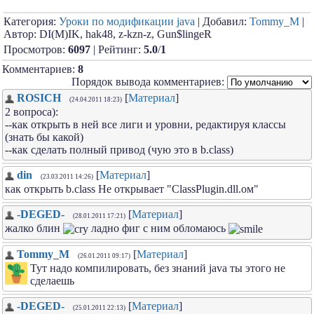
Категория:
Уроки по модификации java
| Добавил:
Tommy_M
|
Автор: DI(M)IK, hak48, z-kzn-z, Gun$lingeR
Просмотров:
6097
| Рейтинг:
5.0
/
1
Комментариев:
8
Порядок вывода комментариев:
ROSICH
[
Материал
]
(24.04.2011 18:23)
2 вопроса):
--как открыть в ней все лиги и уровни, редактируя классы
(знать бы какой)
--как сделать полный привод (чую это в b.class)
din
[
Материал
]
(23.03.2011 14:26)
как открыть b.class Не открывает "ClassPlugin.dll.ом"
-DEGED-
[
Материал
]
(28.01.2011 17:21)
жалко блин
ладно фиг с ним обломаюсь
Tommy_M
[
Материал
]
(26.01.2011 09:17)
Тут надо компилировать, без знаний java ты этого не
сделаешь
-DEGED-
[
Материал
]
(25.01.2011 22:13)