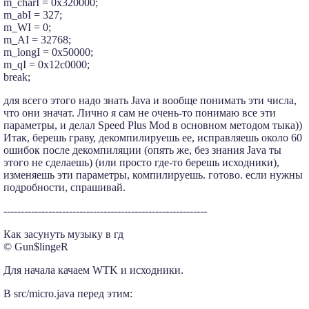
m_charI = 0x320000;
m_abI = 327;
m_WI = 0;
m_AI = 32768;
m_longI = 0x50000;
m_qI = 0x12c0000;
break;
для всего этого надо знать Java и вообще понимать эти числа,
что они значат. Лично я сам не очень-то понимаю все эти
параметры, и делал Speed Plus Mod в основном методом тыка))
Итак, берешь граву, декомпилируешь ее, исправляешь около 60
ошибок после декомпиляции (опять же, без знания Java ты
этого не сделаешь) (или просто где-то берешь исходники),
изменяешь эти параметры, компилируешь. готово. если нужны
подробности, спрашивай.
-----------------------------------------------------------
Как засунуть музыку в гд
© Gun$lingeR
Для начала качаем WTK и исходники.
В src/micro.java перед этим: