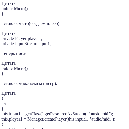
Цитата
public Micro()
{
вставляем это(создаем плеер):
Цитата
private Player player1;
private InputStream input1;
Теперь после
Цитата
public Micro()
{
вставляем(включаем плеер):
Цитата
{
try
{
this.input1 = getClass().getResourceAsStream("/music.mid");
this.player1 = Manager.createPlayer(this.input1, "audio/midi");
}