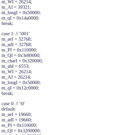
m_WI = 26214;
m_AI = 39321;
m_longI = 0x50000;
m_qI = 0x14a0000;
break;
case 1: // '\001'
m_aeI = 32768;
m_adI = 32768;
m_PI = 0x110000;
m_QI = 0x3e80000;
m_charI = 0x320000;
m_abI = 6553;
m_WI = 26214;
m_AI = 26214;
m_longI = 0x50000;
m_qI = 0x12c0000;
break;
case 0: // '\0'
default:
m_aeI = 19660;
m_adI = 19660;
m_PI = 0x110000;
m_QI = 0x3200000;