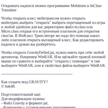
Открывать надписи можно программами Mobitrans и InClass
Translator
Чтобы открыть класс мобитрансом нужно открыть
мобитранс,выбрать "открыть" выбрать перетащенный из игры
в любой удобную для вас директорию файл m.class или
Micro.class открыв его встроенным плагином для открытия
class'ов. В ИнКласс Трансляторе же надо без помощи каких
либо плагинов открыть вытащеный класс. Как редактировать
надписи я думаю вы разберётесь.
Чтобы открыть GravityDefied.jar, нужно иметь при себе любой
архиватор. Например WinRAR. Или щёлкайте правой кнопкой
мыши по гравити и выбирайте "открыть с помощью" и там
выбирите WinRAR, или в свойствах файла выбирите WinRAR.
-----------------------------------------------------------
Как создать мод GRAVITY?
© hak48.
Подготовительный шаг.
Для модификации нужны:
- Файл Gravity в формате jar;
- Компьютер с установлеными программами: