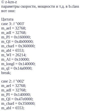
© z-kzn-z
параметры скорости, мощности и т.д. в b.class
вот они:
Цитата
case 3: // '\003'
m_aeI = 32768;
m_adI = 32768;
m_PI = 0x160000;
m_QI = 0x4b00000;
m_charI = 0x360000;
m_abI = 6553;
m_WI = 26214;
m_AI = 0x10000;
m_longI = 0x140000;
m_qI = 0x14a0000;
break;
case 2: // '\002'
m_aeI = 32768;
m_adI = 32768;
m_PI = 0x140000;
m_QI = 0x47e0000;
m_charI = 0x350000;
m_abI = 6553;