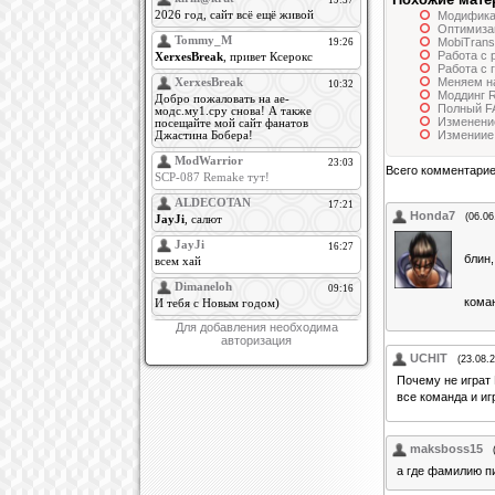
Модификац
Оптимиза
MobiTrans 
Работа с 
Работа с
Меняем на
Моддинг R
Полный F
Изменени
Измениие 
Всего комментари
Honda7
(06.06
блин,
коман
Для добавления необходима
авторизация
UCHIT
(23.08.2
Почему не играт
вcе команда и иг
maksboss15
а где фамилию п