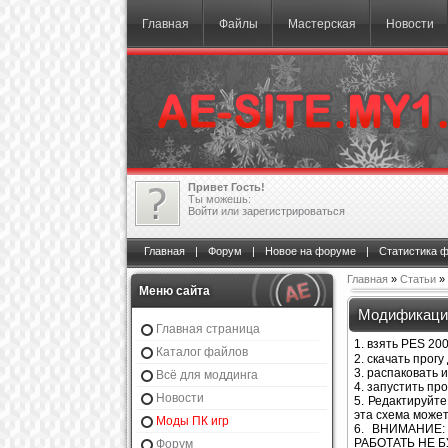
Главная
Файлы
Мастерская
Новости
Привет Гость!
Ты можешь:
Войти
или
зарегистрироваться
Главная
|
Форум
|
Новое на форуме
|
Статистика 
Главная
»
Статьи
»
Меню сайта
Модификация
Главная страница
1. взять PES 20
Каталог файлов
2. скачать прог
3. распаковать и
Всё для моддинга
4. запустить п
Новости
5. Редактируйте
эта схема может
Моды ПК игр
6. ВНИМАНИЕ:
РАБОТАТЬ НЕ Б
Форум