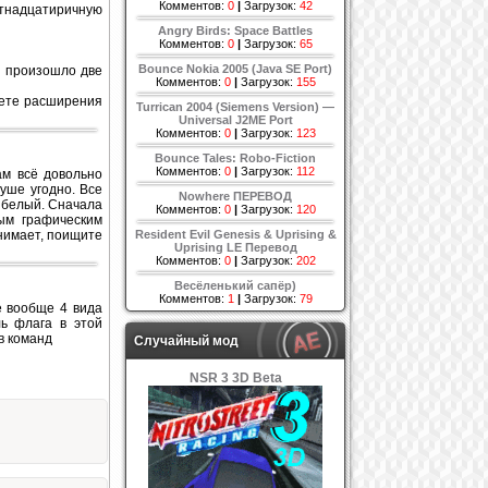
Комментов:
0
|
Загрузок:
42
стнадцатиричную
Angry Birds: Space Battles
Комментов:
0
|
Загрузок:
65
Bounce Nokia 2005 (Java SE Port)
я произошло две
Комментов:
0
|
Загрузок:
155
аете расширения
Turrican 2004 (Siemens Version) —
Universal J2ME Port
Комментов:
0
|
Загрузок:
123
Bounce Tales: Robo-Fiction
Комментов:
0
|
Загрузок:
112
ам всё довольно
уше угодно. Все
Nowhere ПЕРЕВОД
- белый. Сначала
Комментов:
0
|
Загрузок:
120
бым графическим
онимает, поищите
Resident Evil Genesis & Uprising &
Uprising LE Перевод
Комментов:
0
|
Загрузок:
202
Весёленький сапёр)
Комментов:
1
|
Загрузок:
79
е вообще 4 вида
ль флага в этой
в команд
Случайный мод
NSR 3 3D Beta