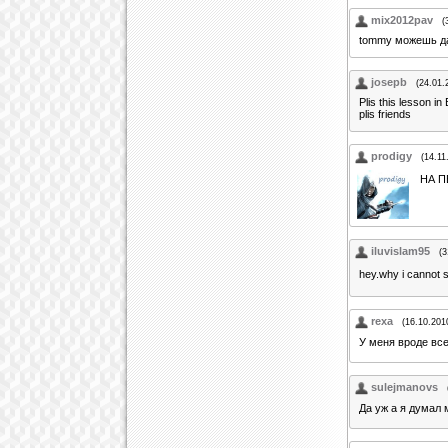
mix2012pav
(
tommy можешь да
josepb
(24.01.
Plis this lesson in 
plis friends
prodigy
(14.11
НА П
iluvislam95
(3
hey.why i cannot s
rexa
(16.10.201
У меня вроде вс
sulejmanovs
Да уж а я думал