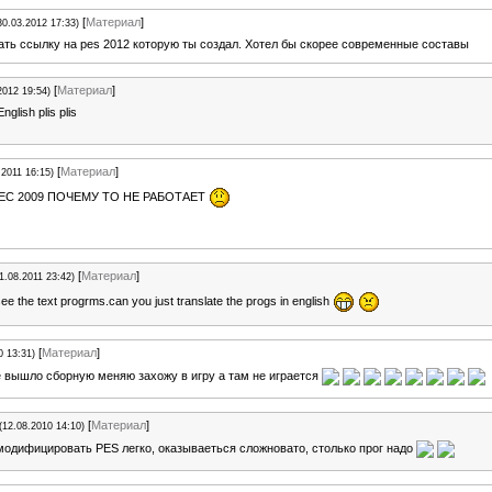
[
Материал
]
30.03.2012 17:33)
ть ссылку на pes 2012 которую ты создал. Хотел бы скорее современные составы
[
Материал
]
2012 19:54)
English plis plis
[
Материал
]
.2011 16:15)
ЕС 2009 ПОЧЕМУ ТО НЕ РАБОТАЕТ
[
Материал
]
1.08.2011 23:42)
ee the text progrms.can you just translate the progs in english
[
Материал
]
0 13:31)
е вышло сборную меняю захожу в игру а там не играется
[
Материал
]
(12.08.2010 14:10)
 модифицировать PES легко, оказываеться сложновато, столько прог надо