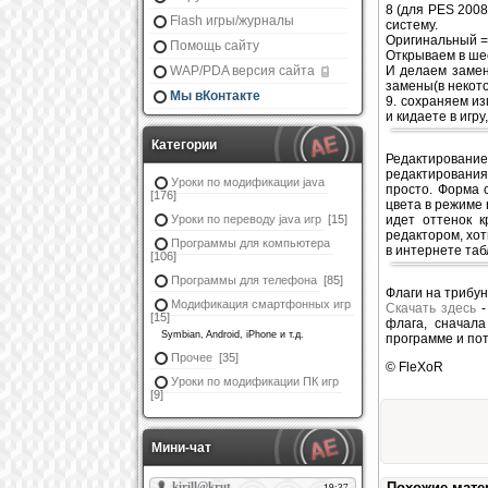
8 (для PES 200
Flash игры/журналы
систему.
Оригинальный =
Помощь сайту
Открываем в ше
WAP/PDA версия сайта
И делаем замен
замены(в некото
Мы вКонтакте
9. сохраняем и
и кидаете в игр
Категории
Редактирование
редактирования
Уроки по модификации java
просто. Форма 
[176]
цвета в режиме 
Уроки по переводу java игр
[15]
идет оттенок к
редактором, хот
Программы для компьютера
в интернете таб
[106]
Программы для телефона
[85]
Флаги на трибу
Модификация смартфонных игр
Скачать здесь
-
[15]
флага, сначала
Symbian, Android, iPhone и т.д.
программе и по
Прочее
[35]
© FleXoR
Уроки по модификации ПК игр
[9]
Мини-чат
Похожие мате