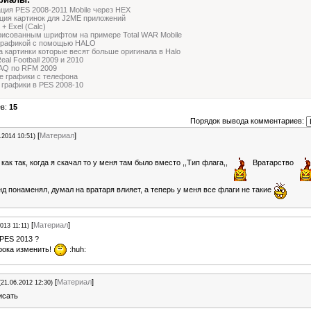
ия PES 2008-2011 Mobile через HEX
ция картинок для J2ME приложений
+ Exel (Calc)
рисованным шрифтом на примере Total WAR Mobile
 графикой с помощью HALO
 картинки которые весят больше оригинала в Halo
eal Football 2009 и 2010
AQ по RFM 2009
е графики с телефона
графики в PES 2008-10
ев:
15
Порядок вывода комментариев:
[
Материал
]
.2014 10:51)
 как так, когда я скачал то у меня там было вместо ,,Тип флага,,
Вратарство
д понаменял, думал на вратаря влияет, а теперь у меня все флаги не такие
[
Материал
]
013 11:11)
 PES 2013 ?
рока изменить!
:huh:
[
Материал
]
(21.06.2012 12:30)
исать