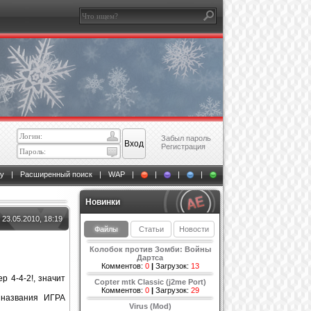
Забыл пароль
Регистрация
у
|
Расширенный поиск
|
WAP
|
|
|
|
Новинки
23.05.2010, 18:19
Файлы
Статьи
Новости
Колобок против Зомби: Войны
Дартса
Комментов:
0
|
Загрузок:
13
р 4-4-2!, значит
Copter mtk Classic (j2me Port)
Комментов:
0
|
Загрузок:
29
названия ИГРА
Virus (Mod)