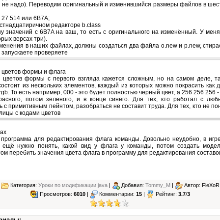
8 не надо). Переводим оригинальный и изменившийся размеры файлов в ше
 27 514 или 6B7A;
стнадцатиричном редакторе b.class
у значений с 6B7A на ваш, то есть с оригинального на изменённый. У мен
рых версах три).
зменения в наших файлах, должны создаться два файла o.new и p.new, стир
у, запускаете проверяете
 цветов формы и флага
 цветов формы с первого взгляда кажется сложным, но на самом деле, т
состоит из нескольких элементов, каждый из которых можно покрасить как д
rgb. То есть например, 000 - это будет полностью черный цвет, а 256 256 256 
расного, потом зеленого, и в конце синего. Для тех, кто работал с лю
ь с примитивным пейнтом, разобраться не составит труда. Для тех, кто не п
лицы с кодами цветов
нах
 программа для редактирования флага команды. Довольно неудобно, в игр
 ещё нужно понять, какой вид у флага у команды, потом создать моде
том перебить значения цвета флага в программу для редактирования составо
Категория:
Уроки по модификации java
|
Добавил:
Tommy_M
|
Автор: FleXoR
Просмотров:
6010
|
Комментарии:
15
|
Рейтинг:
3.7
/
3
риалы: