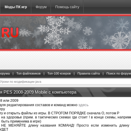
Моды ПК игр
Форум
Помощь сайту
форума
|
Топ файловиков
|
Топ-100 юзеров
|
Правила сайта
|
Поиск по форум
Уроки по модификации java
 PES 2008-2009 Mobile c компьютера
08 или 2009
здесь
у для редактирования составов и команд можно
гру
рогу и открыть файлы из игры. В СТРОГОМ ПОРЯДКЕ сначала O, потом P
 на здоровье (прим. в тактических схемах где стоит ! в конце схемы, наприме
 быть применима в игре)
 НЕ МЕНЯЙТЕ длину названия КОМАНД! Просто если изменить длину 
УДЕТ