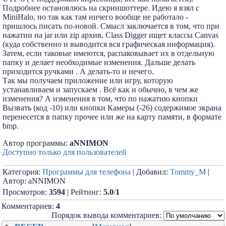
Подробнее остановлюсь на скриншоттере. Идею я взял с
MiniHalo, но так как там ничего вообще не работало -
пришлось писать по-новой. Смысл заключается в том, что при
нажатии на jar или zip архив, Class Digger ищет классы Canvas
(куда собственно и выводится вся графическая информация).
Затем, если таковые имеются, распаковывает их в отдельную
папку и делает необходимые изменения. Дальше делать
приходится ручками . А делать-то и нечего.
Так мы получаем приложение или игру, которую
устанавливаем и запускаем . Всё как и обычно, в чем же
изменения? А изменения в том, что по нажатию кнопки
Вызвать (код -10) или кнопки Камеры (-26) содержимое экрана
перенесется в папку прочее или же на карту памяти, в формате
bmp.
Aвтор программы:
aNNIMON
Доступно только для пользователей
Категория:
Программы для телефона
| Добавил:
Tommy_M
|
Автор: aNNIMON
Просмотров:
3594
| Рейтинг:
5.0
/
1
Комментариев:
4
Порядок вывода комментариев: