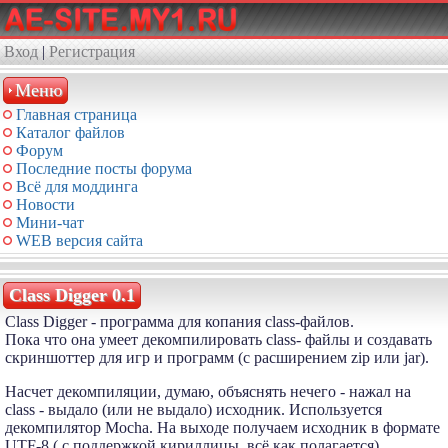
Вход
|
Регистрация
Меню
Главная страница
Каталог файлов
Форум
Последние посты форума
Всё для моддинга
Новости
Мини-чат
WEB версия сайта
Class Digger 0.1
Class Digger - программа для копания class-файлов.
Пока что она умеет декомпилировать class- файлы и создавать
скриншоттер для игр и программ (с расширением zip или jar).
Насчет декомпиляции, думаю, объяснять нечего - нажал на
class - выдало (или не выдало) исходник. Используется
декомпилятор Mocha. На выходе получаем исходник в формате
UTF-8 ( с поддержкой кириллицы, всё как полагается).