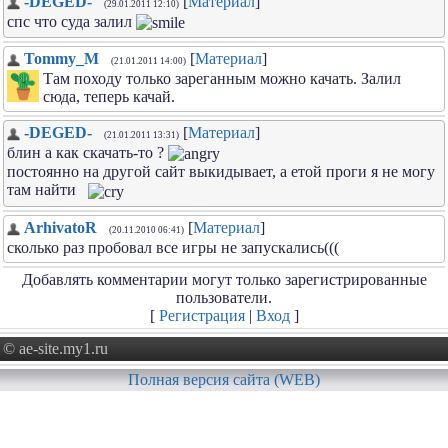
-DEGED-
[
Материал
]
(29.01.2011 12:10)
спс что суда залил
Tommy_M
[
Материал
]
(21.01.2011 14:00)
Там походу только зареганным можно качать. Залил
сюда, теперь качай.
-DEGED-
[
Материал
]
(21.01.2011 13:31)
блин а как скачать-то ?
постоянно на другой сайт выкидывает, а етой проги я не могу
там найти
ArhivatoR
[
Материал
]
(20.11.2010 06:41)
сколько раз пробовал все игры не запускались(((
Добавлять комментарии могут только зарегистрированные
пользователи.
[
Регистрация
|
Вход
]
© ae-site.my1.ru
Полная версия сайта (WEB)