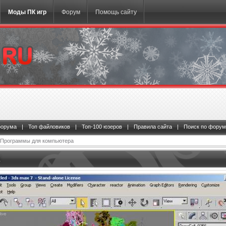
Моды ПК игр
Форум
Помощь сайту
форума
|
Топ файловиков
|
Топ-100 юзеров
|
Правила сайта
|
Поиск по форум
Программы для компьютера
X