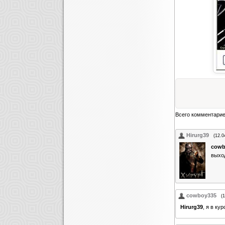
Всего комментари
Hirurg39
(12.0
cowb
выход
cowboy335
(
Hirurg39
, я в кур