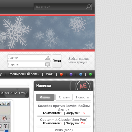
Забыл пароль
Регистрация
у
|
Расширенный поиск
|
WAP
|
|
|
|
Новинки
09.04.2012, 17:42
Файлы
Статьи
Новости
Колобок против Зомби: Войны
Дартса
Комментов:
0
|
Загрузок:
13
Copter mtk Classic (j2me Port)
Комментов:
0
|
Загрузок:
29
Virus (Mod)