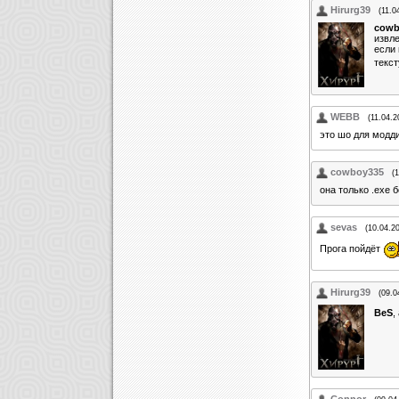
Hirurg39
(11.0
cowb
извле
если 
текст
WEBB
(11.04.2
это шо для модди
cowboy335
(
она только .exe 
sevas
(10.04.2
Прога пойдёт
Hirurg39
(09.0
BeS
,