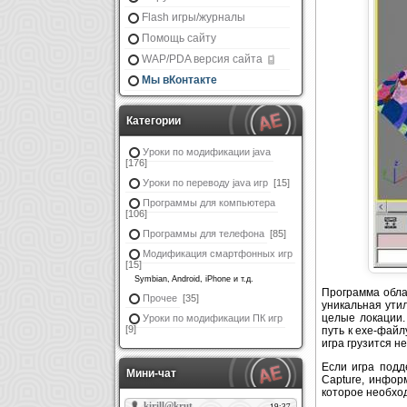
Flash игры/журналы
Помощь сайту
WAP/PDA версия сайта
Мы вКонтакте
Категории
Уроки по модификации java
[176]
Уроки по переводу java игр
[15]
Программы для компьютера
[106]
Программы для телефона
[85]
Модификация смартфонных игр
[15]
Symbian, Android, iPhone и т.д.
Программа обла
Прочее
[35]
уникальная ути
целые локации.
Уроки по модификации ПК игр
[9]
путь к exe-файл
игра грузится н
Если игра подд
Мини-чат
Capture, инфор
которое необхо