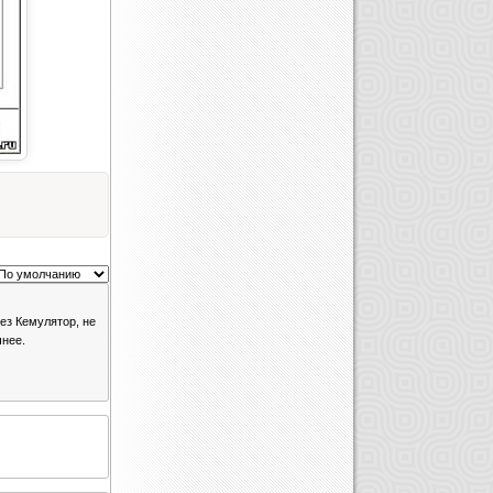
ез Кемулятор, не
чнее.