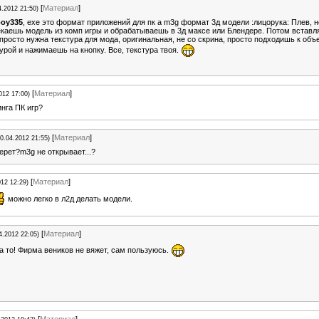
[
Материал
]
4.2012 21:50)
oy335
, exe это формат приложений для пк а m3g формат 3д модели :лицорука: Плев, н
каешь модель из комп игры и обрабатываешь в 3д максе или Блендере. Потом вставля
просто нужна текстура для мода, оригинальная, не со скрина, просто подходишь к объе
урой и нажимаешь на кнопку. Все, текстура твоя.
[
Материал
]
012 17:00)
нга ПК игр?
[
Материал
]
10.04.2012 21:55)
берет?m3g не открывает...?
[
Материал
]
012 12:29)
можно легко в л2д делать модели.
[
Материал
]
4.2012 22:05)
 а то! Фирма веников не вяжет, сам пользуюсь.