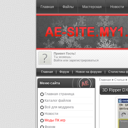
Главная
Файлы
Мастерская
Новости
Привет Гость!
Ты можешь:
Войти
или
зарегистрироваться
Главная
|
Форум
|
Новое на форуме
|
Статистика 
Главная
»
Статьи
»
Меню сайта
3D Ripper D
Главная страница
Каталог файлов
Всё для моддинга
Новости
Моды ПК игр
Форум