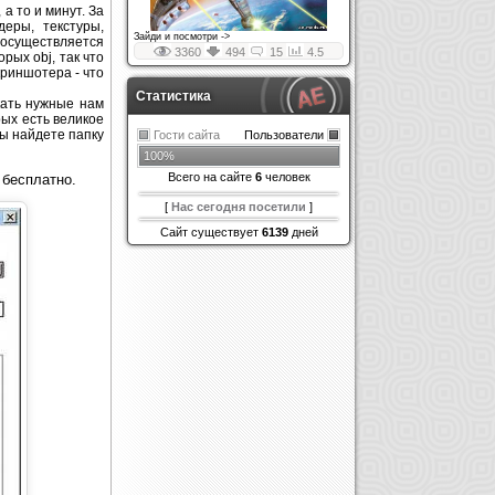
а то и минут. За
еры, текстуры,
Зайди и посмотри ->
, осуществляется
3360
494
15
4.5
рых obj, так что
криншотера - что
Статистика
кать нужные нам
рых есть великое
вы найдете папку
Гости сайта
Пользователи
100%
Всего на сайте
6
человек
бесплатно.
[
Нас сегодня посетили
]
Сайт существует
6139
дней