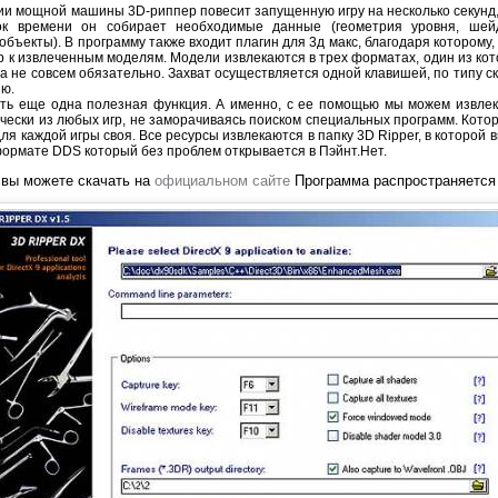
и мощной машины 3D-риппер повесит запущенную игру на несколько секунд, 
ок времени он собирает необходимые данные (геометрия уровня, шейд
бъекты). В программу также входит плагин для 3д макс, благодаря которому
р к извлеченным моделям. Модели извлекаются в трех форматах, один из кото
а не совсем обязательно. Захват осуществляется одной клавишей, по типу с
яю.
ть еще одна полезная функция. А именно, с ее помощью мы можем извле
чески из любых игр, не заморачиваясь поиском специальных программ. Кото
для каждой игры своя. Все ресурсы извлекаются в папку 3D Ripper, в которой 
формате DDS который без проблем открывается в Пэйнт.Нет.
 вы можете скачать на
официальном сайте
Программа распространяется 