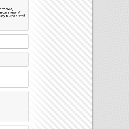
е только,
ешь в игру. А
кту в игре с этой