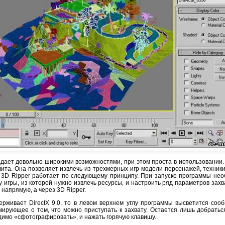
дает довольно широкими возможностями, при этом проста в использовании.
лита. Она позволяет извлечь из трехмерных игр модели персонажей, техники
 3D Ripper работает по следующему принципу. При запуске программы нео
у игры, из которой нужно извлечь ресурсы, и настроить ряд параметров захв
е напрямую, а через 3D Ripper.
ерживает DirectX 9.0, то в левом верхнем углу программы высветится соо
мирующее о том, что можно приступать к захвату. Остается лишь добраться
димо «сфотографировать», и нажать горячую клавишу.