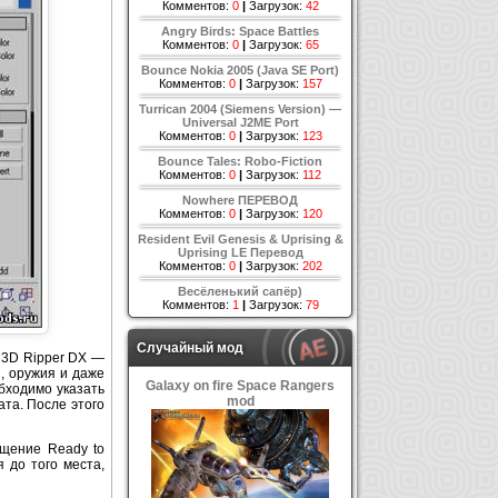
Комментов:
0
|
Загрузок:
42
Angry Birds: Space Battles
Комментов:
0
|
Загрузок:
65
Bounce Nokia 2005 (Java SE Port)
Комментов:
0
|
Загрузок:
157
Turrican 2004 (Siemens Version) —
Universal J2ME Port
Комментов:
0
|
Загрузок:
123
Bounce Tales: Robo-Fiction
Комментов:
0
|
Загрузок:
112
Nowhere ПЕРЕВОД
Комментов:
0
|
Загрузок:
120
Resident Evil Genesis & Uprising &
Uprising LE Перевод
Комментов:
0
|
Загрузок:
202
Весёленький сапёр)
Комментов:
1
|
Загрузок:
79
Случайный мод
 3D Ripper DX —
, оружия и даже
Galaxy on fire Space Rangers
бходимо указать
mod
ата. После этого
бщение Ready to
 до того места,