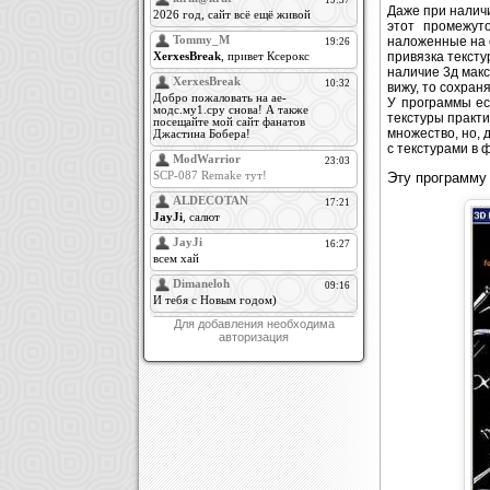
Даже при наличи
этот промежут
наложенные на о
привязка тексту
наличие 3д макс
вижу, то сохран
У программы ес
текстуры практи
множество, но, 
с текстурами в 
Эту программу
Для добавления необходима
авторизация