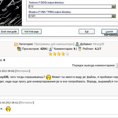
Категория:
Программы для компьютера
|
Добавил:
Hirurg39
Просмотров:
4204
|
Комментарии:
8
|
Рейтинг:
4.1
/
7
ев:
8
Порядок вывода комментариев:
[
Материал
]
4.2012 09:04)
oy335
, чего тогда спрашиваешь?
Может ты имел в виду jar файлы, я пробовал чер
ит, надо еще прогу для конвертирования jar в exe попробовать. Впредь, выражайся то
[
Материал
]
12.04.2012 08:41)
се...