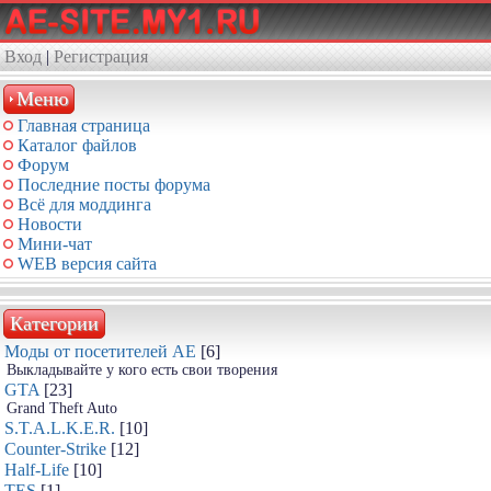
Вход
|
Регистрация
Меню
Главная страница
Каталог файлов
Форум
Последние посты форума
Всё для моддинга
Новости
Мини-чат
WEB версия сайта
Категории
Моды от посетителей АЕ
[6]
Выкладывайте у кого есть свои творения
GTA
[23]
Grand Theft Auto
S.T.A.L.K.E.R.
[10]
Counter-Strike
[12]
Half-Life
[10]
TES
[1]