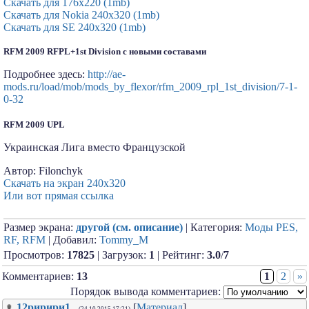
Скачать для 176x220 (1mb)
Скачать для Nokia 240x320 (1mb)
Скачать для SE 240x320 (1mb)
RFM 2009 RFPL+1st Division с новыми составами
Подробнее здесь:
http://ae-
mods.ru/load/mob/mods_by_flexor/rfm_2009_rpl_1st_division/7-1-
0-32
RFM 2009 UPL
Украинская Лига вместо Французской
Автор: Filonchyk
Скачать на экран 240х320
Или вот прямая ссылка
Размер экрана:
другой (см. описание)
| Категория:
Моды PES,
RF, RFM
| Добавил:
Tommy_M
Просмотров:
17825
| Загрузок:
1
| Рейтинг:
3.0
/
7
Комментариев:
13
1
2
»
Порядок вывода комментариев:
12ририри1
[
Материал
]