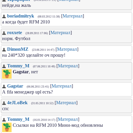
(24.10.2015 17:21)
нейде,на жаль
boriadmitryk
[
Материал
]
(08.03.2012 15:38)
а когда будет RFM 2010
roxxete
[
Материал
]
(28.09.2011 17:06)
норм. Футбол
DimonMZ
[
Материал
]
(23.06.2011 14:47)
на 240*320 зделайте оч прошу!
Tommy_M
[
Материал
]
(07.06.2011 10:49)
Gagstar
, нет
Gagstar
[
Материал
]
(06.06.2011 23:41)
А fifa менеджер uрl есть?
4eJLoBek
[
Материал
]
(31.05.2011 10:52)
спс
Tommy_M
[
Материал
]
(16.01.2010 14:17)
Ссылки на RFM 2010 Мини-мод обновлены