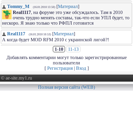
Tommy_M
[
Материал
]
(16.01.2010 13:50)
Real1117
, на форуме это уже обсуждалось. Там в 2010
очень трудно менять составы, так-что если УПЛ будет, то
нескоро. Я знаю только что РФПЛ готовится
Real1117
[
Материал
]
(16.01.2010 10:53)
А когда будет MOD RFM 2010 с украинской лигой?!
1-10
11-13
Добавлять комментарии могут только зарегистрированные
пользователи
[
Регистрация
|
Вход
]
© ae-site.my1.ru
Полная версия сайта (WEB)