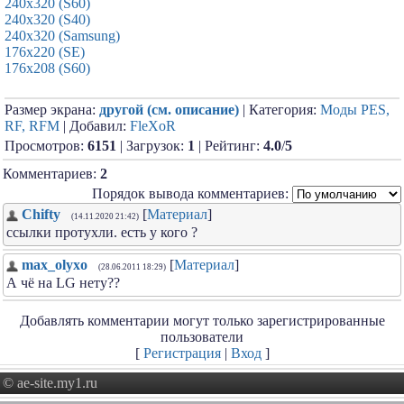
240x320 (S60)
240x320 (S40)
240x320 (Samsung)
176x220 (SE)
176x208 (S60)
Размер экрана:
другой (см. описание)
| Категория:
Моды PES,
RF, RFM
| Добавил:
FleXoR
Просмотров:
6151
| Загрузок:
1
| Рейтинг:
4.0
/
5
Комментариев:
2
Порядок вывода комментариев:
Chifty
[
Материал
]
(14.11.2020 21:42)
ссылки протухли. есть у кого ?
max_olyxo
[
Материал
]
(28.06.2011 18:29)
А чё на LG нету??
Добавлять комментарии могут только зарегистрированные
пользователи
[
Регистрация
|
Вход
]
© ae-site.my1.ru