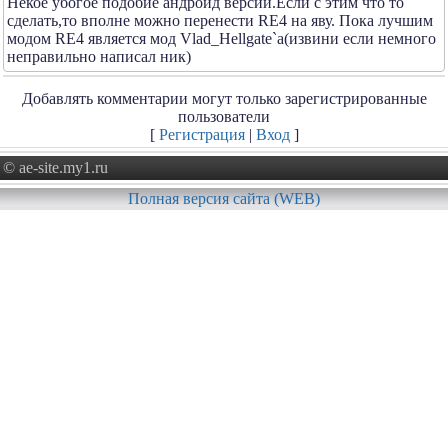
Некое убогое подобие андроид версии.Если с этим что то
сделать,то вполне можно перенести RE4 на яву. Пока лучшим
модом RE4 является мод Vlad_Hellgate`а(извини если немного
неправильно написал ник)
Добавлять комментарии могут только зарегистрированные
пользователи
[
Регистрация
|
Вход
]
© ae-site.my1.ru
Полная версия сайта (WEB)