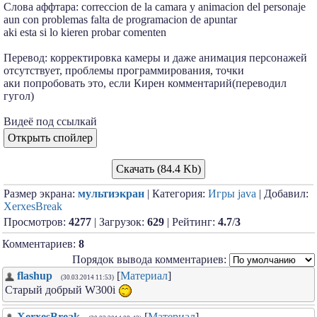
Слова аффтара: correccion de la camara y animacion del personaje
aun con problemas falta de programacion de apuntar
aki esta si lo kieren probar comenten
Перевод: корректировка камеры и даже анимация персонажей
отсутствует, проблемы программирования, точки
аки попробовать это, если Кирен комментарий(переводил
гугол)
Видеё под ссылкай
Скачать (84.4 Kb)
Размер экрана:
мультиэкран
| Категория:
Игры java
| Добавил:
XerxesBreak
Просмотров:
4277
| Загрузок:
629
| Рейтинг:
4.7
/
3
Комментариев:
8
Порядок вывода комментариев:
flashup
[
Материал
]
(30.03.2014 11:53)
Старый добрый W300i
XerxesBreak
[
Материал
]