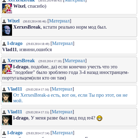
(30.03.2014 08:43)
Wixel
, спасибо)
Wixel
[
Материал
]
(30.03.2014 00:46)
XerxesBreak
, кстати реально норм мод был.
l-drago
[
Материал
]
(29.03.2014 18:49)
Vlad11
, извини,ошибся
XerxesBreak
[
Материал
]
(29.03.2014 17:18)
l-drago
, подобие, да) если конечно учесть что это
"подобие" было зроблено года 3-4 назад иностранцем-
португальцем(или кто он там)
Vlad11
[
Материал
]
(29.03.2014 17:16)
От XerxesBreak-а есть, вот он, если Ты про этот, он не
мой.
Vlad11
[
Материал
]
(29.03.2014 17:15)
l-drago
, У меня разве был мод под re4?
l-drago
[
Материал
]
(29.03.2014 17:14)