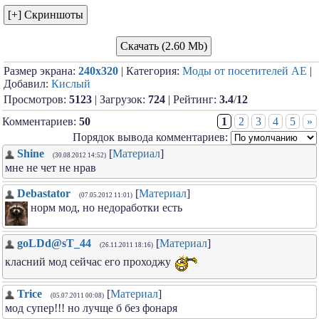
Скачать (2.60 Mb)
Размер экрана:
240x320
| Категория:
Моды от посетителей АЕ
|
Добавил:
Кислый
Просмотров:
5123
| Загрузок:
724
| Рейтинг:
3.4
/
12
Комментариев:
50
1
2
3
4
5
»
Порядок вывода комментариев:
Shine
[
Материал
]
(30.08.2012 14:52)
мне не чет не нрав
Debastator
[
Материал
]
(07.05.2012 11:01)
норм мод, но недоработки есть
goLDd@sT_44
[
Материал
]
(26.11.2011 18:16)
класний мод сейчас его проходжу
Trice
[
Материал
]
(05.07.2011 00:08)
мод супер!!! но лучще б без фонаря