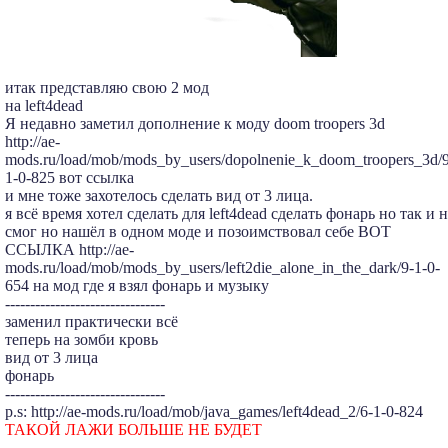
итак представляю свою 2 мод
на left4dead
Я недавно заметил дополнение к моду doom troopers 3d
http://ae-
mods.ru/load/mob/mods_by_users/dopolnenie_k_doom_troopers_3d/9
1-0-825 вот ссылка
и мне тоже захотелось сделать вид от 3 лица.
я всё время хотел сделать для left4dead сделать фонарь но так и 
смог но нашёл в одном моде и позоимствовал себе ВОТ
ССЫЛКА http://ae-
mods.ru/load/mob/mods_by_users/left2die_alone_in_the_dark/9-1-0-
654 на мод где я взял фонарь и музыку
--------------------------------
заменил практически всё
теперь на зомби кровь
вид от 3 лица
фонарь
--------------------------------
p.s: http://ae-mods.ru/load/mob/java_games/left4dead_2/6-1-0-824
ТАКОЙ ЛАЖИ БОЛЬШЕ НЕ БУДЕТ