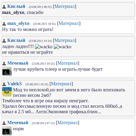
Кислый
[
Материал
]
(24.06.2011 08:22)
max_olyxo
, спасибо
max_olyxo
[
Материал
]
(23.06.2011 18:35)
Ну так то можно играть!
Кислый
[
Материал
]
(23.06.2011 14:14)
ладно ладно!!!!
не нравиться не играйте
Меченый
[
Материал
]
(23.06.2011 10:55)
лучше врубить плеер и играть-лучше будет
ValekS
[
Материал
]
(23.06.2011 10:32)
Мод то неплохой,но вот зачем в него было впихивать
песню весом 2мб?
Темболее что в игре она ниразу неиграет.
Удалил бессмысленную песню и мод стал весить 600кб.,а
качал я 2.5 мб... АнтиЭкономия трафика,блин...
Меченый
[
Материал
]
(23.06.2011 07:15)
норм