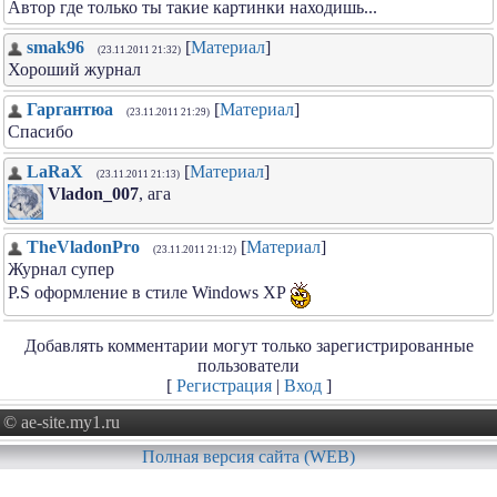
Автор где только ты такие картинки находишь...
smak96
[
Материал
]
(23.11.2011 21:32)
Хороший журнал
Гаргантюа
[
Материал
]
(23.11.2011 21:29)
Спасибо
LaRaX
[
Материал
]
(23.11.2011 21:13)
Vladon_007
, ага
TheVladonPro
[
Материал
]
(23.11.2011 21:12)
Журнал супер
P.S оформление в стиле Windows XP
Добавлять комментарии могут только зарегистрированные
пользователи
[
Регистрация
|
Вход
]
© ae-site.my1.ru
Полная версия сайта (WEB)