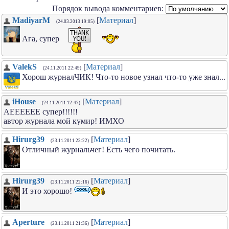
Порядок вывода комментариев:
MadiyarM
[
Материал
]
(24.03.2013 19:05)
Ага, супер
ValekS
[
Материал
]
(24.11.2011 22:49)
Хорош журналЧИК! Что-то новое узнал что-то уже знал...
iHouse
[
Материал
]
(24.11.2011 12:47)
АЕЕЕЕЕЕ супер!!!!!!
автор журнала мой кумир! ИМХО
Hirurg39
[
Материал
]
(23.11.2011 23:22)
Отличный журнальчег! Есть чего почитать.
Hirurg39
[
Материал
]
(23.11.2011 22:16)
И это хорошо!
Aperture
[
Материал
]
(23.11.2011 21:36)