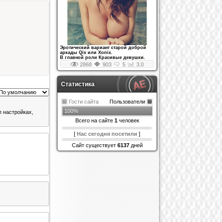
Эротический вариант старой доброй
аркады Qix или Xonix.
В главной роли Красивые девушки.
2868
903
5
3.0
Статистика
Гости сайта
Пользователи
100%
п настройках,
Всего на сайте
1
человек
[
Нас сегодня посетили
]
Сайт существует
6137
дней