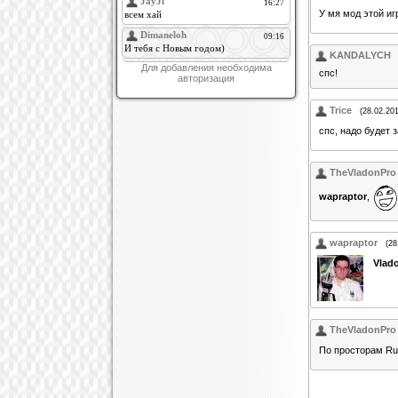
У мя мод этой иг
KANDALYCH
Для добавления необходима
спс!
авторизация
Trice
(28.02.20
спс, надо будет
TheVladonPro
wapraptor
,
wapraptor
(28
Vlad
TheVladonPro
По просторам Ru