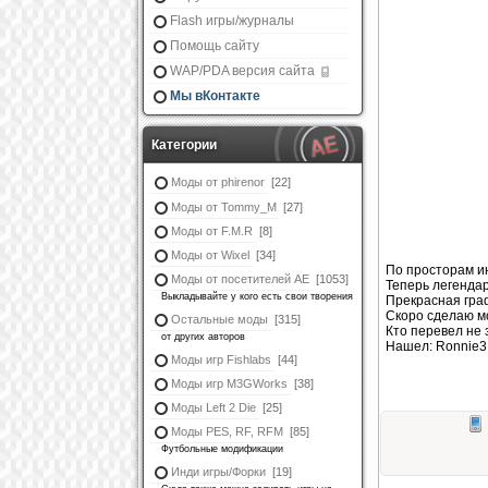
Flash игры/журналы
Помощь сайту
WAP/PDA версия сайта
Мы вКонтакте
Категории
Моды от phirenor
[22]
Моды от Tommy_M
[27]
Моды от F.M.R
[8]
Моды от Wixel
[34]
По просторам ин
Моды от посетителей АЕ
[1053]
Теперь легендар
Выкладывайте у кого есть свои творения
Прекрасная граф
Скоро сделаю мо
Остальные моды
[315]
Кто перевел не 
от других авторов
Нашел: Ronnie3
Моды игр Fishlabs
[44]
Моды игр M3GWorks
[38]
Моды Left 2 Die
[25]
Моды PES, RF, RFM
[85]
Футбольные модификации
Инди игры/Форки
[19]