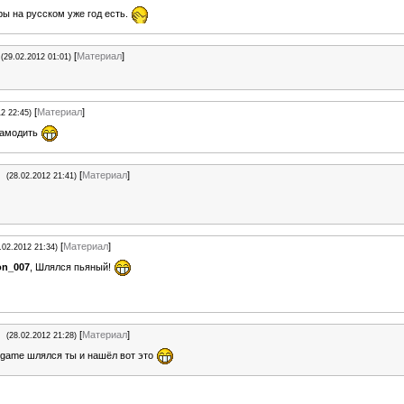
ры на русском уже год есть.
[
Материал
]
(29.02.2012 01:01)
[
Материал
]
12 22:45)
 замодить
[
Материал
]
(28.02.2012 21:41)
[
Материал
]
.02.2012 21:34)
on_007
, Шлялся пьяный!
[
Материал
]
(28.02.2012 21:28)
game шлялся ты и нашёл вот это