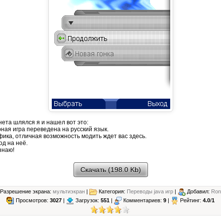
ета шлялся я и нашел вот это:
ная игра переведена на русский язык.
ика, отличная возможность модить ждет вас здесь.
д на неё.
знаю!
Скачать (198.0 Kb)
Разрешение экрана:
мультиэкран
|
Категория:
Переводы java игр
|
Добавил:
Ron
Просмотров:
3027
|
Загрузок:
551
|
Комментариев:
9
|
Рейтинг:
4.0
/
1