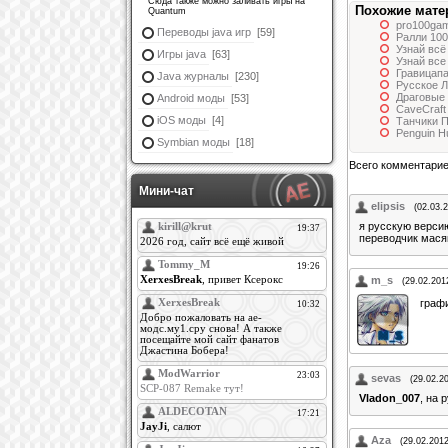
Сюда также можно заливать игры на
Похожие мате
Quantum
pro100gam
Переводы java игр
[59]
Ралли 10
Узнай всё
Игры java
[63]
Узнай все
Гравицапа
Java журналы
[230]
Русское Л
Драговые 
Android моды
[53]
CaveCraft
iOS моды
[4]
Танчики П
Penguin H
Symbian моды
[18]
Всего комментари
Мини-чат
elipsis
(02.03.
я русскую версию
переводчик мася
m_s
(29.02.201
граф
sevas
(29.02.2
Vladon_007
, на 
Aza
(29.02.2012