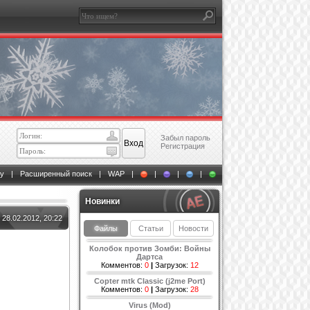
Забыл пароль
Регистрация
у
|
Расширенный поиск
|
WAP
|
|
|
|
Новинки
28.02.2012, 20:22
Файлы
Статьи
Новости
Колобок против Зомби: Войны
Дартса
Комментов:
0
|
Загрузок:
12
Copter mtk Classic (j2me Port)
Комментов:
0
|
Загрузок:
28
Virus (Mod)