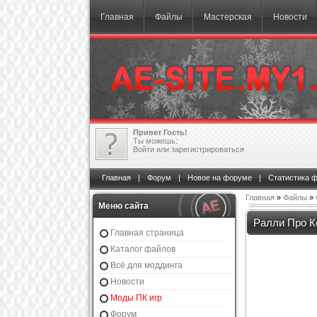
Главная
Файлы
Мастерская
Новости
Привет Гость!
Ты можешь:
Войти
или
зарегистрироваться
Главная
|
Форум
|
Новое на форуме
|
Статистика 
Главная
»
Файлы
»
Меню сайта
Ралли Про К
Главная страница
Каталог файлов
Всё для моддинга
Новости
Моды ПК игр
Форум