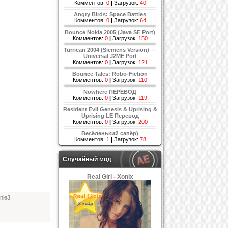
Комментов:
0
|
Загрузок:
40
Angry Birds: Space Battles
Комментов:
0
|
Загрузок:
64
Bounce Nokia 2005 (Java SE Port)
Комментов:
0
|
Загрузок:
150
Turrican 2004 (Siemens Version) —
Universal J2ME Port
Комментов:
0
|
Загрузок:
121
Bounce Tales: Robo-Fiction
Комментов:
0
|
Загрузок:
110
Nowhere ПЕРЕВОД
Комментов:
0
|
Загрузок:
119
Resident Evil Genesis & Uprising &
Uprising LE Перевод
Комментов:
0
|
Загрузок:
200
Весёленький сапёр)
Комментов:
1
|
Загрузок:
78
Случайный мод
Real Girl - Xonix
nie3