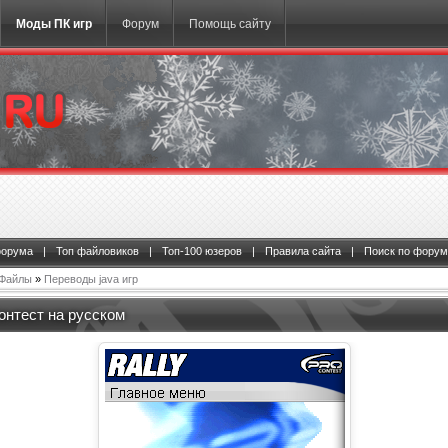
Моды ПК игр
Форум
Помощь сайту
форума
|
Топ файловиков
|
Топ-100 юзеров
|
Правила сайта
|
Поиск по форум
Файлы
»
Переводы java игр
онтест на русском