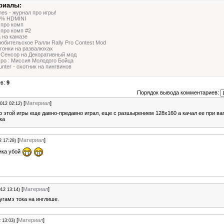
риалы:
es - журнал про игры!
0% HDMINI
 про комп
 про комп #2
 на камазе
юбительское Ралли Rally Pro Contest Mod
гонки на развалюхах
 Сенсор на Декоративный мод
ро : Миссия Молодого Бойца
unter - охотник на пингвинов
ев:
9
Порядок вывода комментариев:
[
Материал
]
2012 02:12)
 этой игры еще давно-предавно играл, еще с разшырением 128х160 а качал ее при ва
ка
[
Материал
]
2 17:28)
ика убой
[
Материал
]
012 13:14)
ругамэ тока на инглише.
[
Материал
]
 13:03)