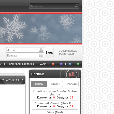
Забыл пароль
Регистрация
у
|
Расширенный поиск
|
WAP
|
|
|
|
Новинки
02.04.2012, 21:57
Файлы
Статьи
Новости
Колобок против Зомби: Войны
Дартса
Комментов:
0
|
Загрузок:
13
Copter mtk Classic (j2me Port)
Комментов:
0
|
Загрузок:
29
Virus (Mod)