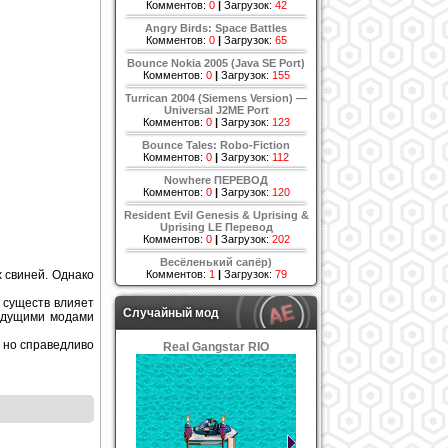
Комментов:
0
|
Загрузок:
42
Angry Birds: Space Battles
Комментов:
0
|
Загрузок:
65
Bounce Nokia 2005 (Java SE Port)
Комментов:
0
|
Загрузок:
155
Turrican 2004 (Siemens Version) —
Universal J2ME Port
Комментов:
0
|
Загрузок:
123
Bounce Tales: Robo-Fiction
Комментов:
0
|
Загрузок:
112
Nowhere ПЕРЕВОД
Комментов:
0
|
Загрузок:
120
Resident Evil Genesis & Uprising &
Uprising LE Перевод
Комментов:
0
|
Загрузок:
202
Весёленький сапёр)
 свиней. Однако
Комментов:
1
|
Загрузок:
79
 существ влияет
Случайный мод
дыдущими модами
, но справедливо
Real Gangstar RIO