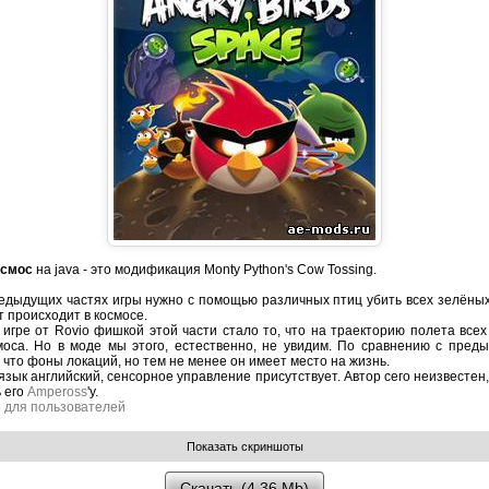
осмос
на java - это модификация Monty Python's Cow Tossing.
предыдущих частях игры нужно с помощью различных птиц убить всех зелёных
т происходит в космосе.
 игре от Rovio фишкой этой части стало то, что на траекторию полета всех
моса. Но в моде мы этого, естественно, не увидим. По сравнению с пре
что фоны локаций, но тем не менее он имеет место на жизнь.
язык английский, сенсорное управление присутствует. Автор сего неизвестен
 его
Ampeross
'у.
о для пользователей
Скачать (4,36 Mb)