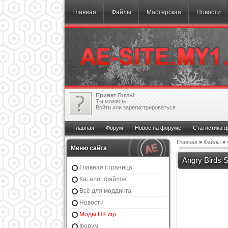
Главная
Файлы
Мастерская
Новости
Привет Гость!
Ты можешь:
Войти
или
зарегистрироваться
Главная
|
Форум
|
Новое на форуме
|
Статистика 
Главная
»
Файлы
»
Меню сайта
Angry Birds 
Главная страница
Каталог файлов
Всё для моддинга
Новости
Моды ПК игр
Форум