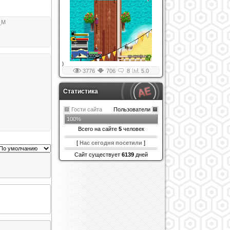
_M
)
3776
706
8
5.0
Статистика
Гости сайта
Пользователи
100%
Всего на сайте
5
человек
[
Нас сегодня посетили
]
Сайт существует
6139
дней