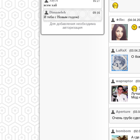
★Ян:
(04.04.20
Для добавления необходима
в
авторизация
LaRaX
(03.04.
О бож
wapraptor
(03
Э
Лучш
Мод н
Aperture
(03.0
Очень грубо сдел
bombom
(02.
А где