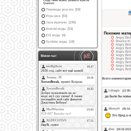
Сюда также можно заливать игры на
Quantum
Переводы java игр
[59]
Игры java
[63]
Java журналы
[230]
Android моды
[53]
Похожие мате
iOS моды
[4]
Angry Bir
Bounce It!
Symbian моды
[18]
Angry Bird
Angry Bir
Angry Bir
Angry Bir
Мини-чат
Angry Bird
Angry Bir
Angry bir
Angry Bir
Всего комментари
l-drago
(12.08
да были бы новые
WretcH
(08.04
Это бред а н
dva
(04.04.2012