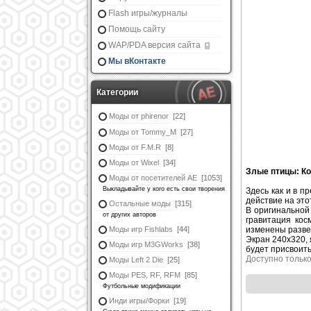
Flash игры/журналы
Помощь сайту
WAP/PDA версия сайта
Мы вКонтакте
Категории
Моды от phirenor
[22]
Моды от Tommy_M
[27]
Моды от F.M.R
[8]
Моды от Wixel
[34]
Злые птицы: К
Моды от посетителей АЕ
[1053]
Выкладывайте у кого есть свои творения
Здесь как и в 
действие на это
Остальные моды
[315]
В оригинальной
от других авторов
гравитация кос
Моды игр Fishlabs
[44]
изменены разве 
Экран 240x320, 
Моды игр M3GWorks
[38]
будет присвоить
Доступно тольк
Моды Left 2 Die
[25]
Моды PES, RF, RFM
[85]
Футбольные модификации
Инди игры/Форки
[19]