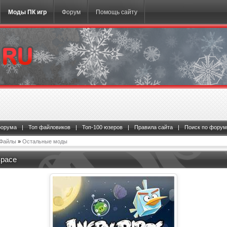
Моды ПК игр
Форум
Помощь сайту
форума
|
Топ файловиков
|
Топ-100 юзеров
|
Правила сайта
|
Поиск по форум
Файлы
»
Остальные моды
Space