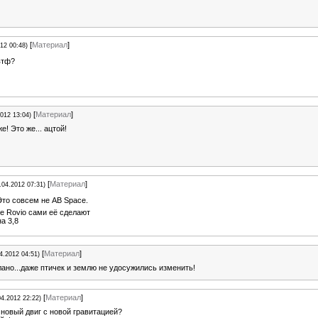
[
Материал
]
12 00:48)
тф?
[
Материал
]
2012 13:04)
е! Это же... ацтой!
[
Материал
]
.04.2012 07:31)
то совсем не AB Space.
е Rovio сами её сделают
а 3,8
[
Материал
]
4.2012 04:51)
ано...даже птичек и землю не удосужились изменить!
[
Материал
]
04.2012 22:22)
 новый двиг с новой гравитацией?