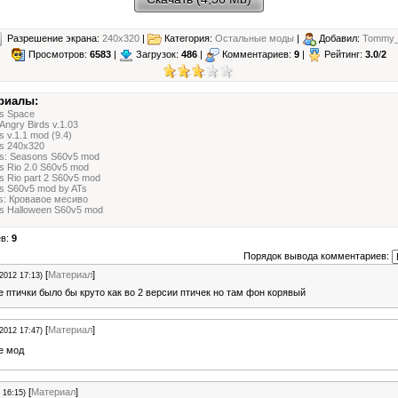
Разрешение экрана:
240x320
|
Категория:
Остальные моды
|
Добавил:
Tommy
Просмотров:
6583
|
Загрузок:
486
|
Комментариев:
9
|
Рейтинг:
3.0
/
2
риалы:
ds Space
 Angry Birds v.1.03
s v.1.1 mod (9.4)
ds 240x320
ds: Seasons S60v5 mod
ds Rio 2.0 S60v5 mod
s Rio part 2 S60v5 mod
ds S60v5 mod by ATs
ds: Кровавое месиво
ds Halloween S60v5 mod
ев:
9
Порядок вывода комментариев:
[
Материал
]
.2012 17:13)
 птички было бы круто как во 2 версии птичек но там фон корявый
[
Материал
]
.2012 17:47)
е мод
[
Материал
]
 16:15)