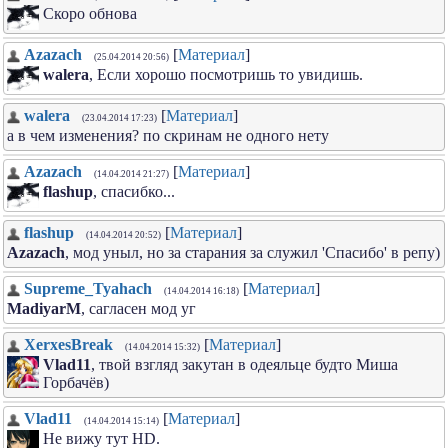
Скоро обнова
Azazach
[
Материал
]
(25.04.2014 20:56)
walera
, Если хорошо посмотришь то увидишь.
walera
[
Материал
]
(23.04.2014 17:23)
а в чем изменения? по скринам не одного нету
Azazach
[
Материал
]
(14.04.2014 21:27)
flashup
, спасибко...
flashup
[
Материал
]
(14.04.2014 20:52)
Azazach
, мод уныл, но за старания за служил 'Спасибо' в репу)
Supreme_Tyahach
[
Материал
]
(14.04.2014 16:18)
MadiyarM
, сагласен мод уг
XerxesBreak
[
Материал
]
(14.04.2014 15:32)
Vlad11
, твой взгляд закутан в одеяльце будто Миша
Горбачёв)
Vlad11
[
Материал
]
(14.04.2014 15:14)
Не вижу тут HD.