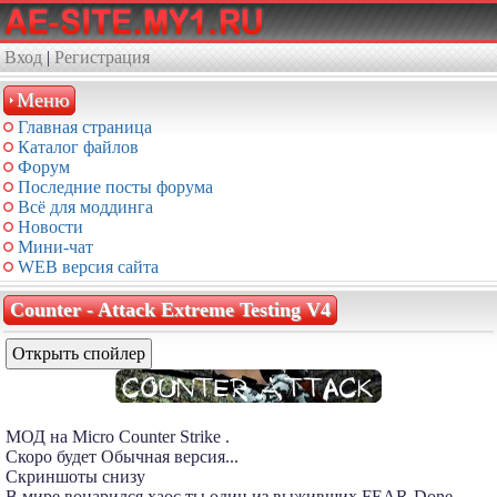
Вход
|
Регистрация
Меню
Главная страница
Каталог файлов
Форум
Последние посты форума
Всё для моддинга
Новости
Мини-чат
WEB версия сайта
Counter - Attack Extreme Testing V4
МОД на Micro Counter Strike .
Скоро будет Обычная версия...
Скриншоты снизу
В мире воцарился хаос ты один из выживших FEAR-Done -