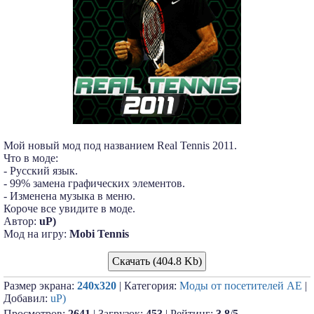
Мой новый мод под названием Real Tennis 2011.
Что в моде:
- Русский язык.
- 99% замена графических элементов.
- Изменена музыка в меню.
Короче все увидите в моде.
Автор:
uP)
Мод на игру:
Mobi Tennis
Скачать (404.8 Kb)
Размер экрана:
240x320
| Категория:
Моды от посетителей АЕ
|
Добавил:
uP)
Просмотров:
2641
| Загрузок:
453
| Рейтинг:
3.8
/
5