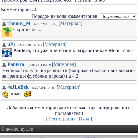
Комментариев:
4
Порядок вывода комментариев:
Tommy_M
[
Материал
]
(23.07.2011 12:42)
Скрины бы...
uP)
[
Материал
]
(22.07.2011 17:15)
Pantera
, это уже претензии к разработчикам Mobi Tennis
Pantera
[
Материал
]
(22.07.2011 16:22)
Неплохо! но есть погрешности (например былый цвет вылазит
за границы футболки игрока) на 4.2
4eJLoBek
[
Материал
]
(22.07.2011 14:49)
класс
Добавлять комментарии могут только зарегистрированные
пользователи
[
Регистрация
|
Вход
]
© ae-site.my1.ru