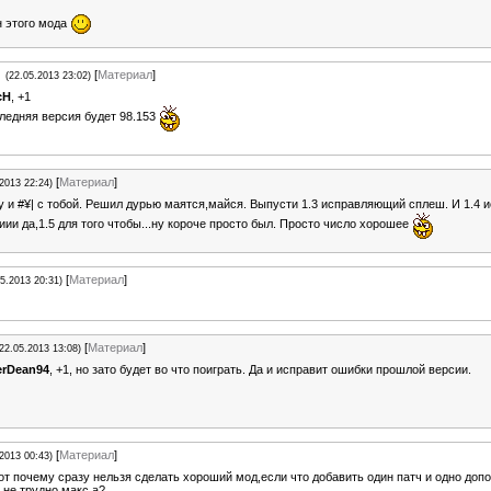
н этого мода
[
Материал
]
(22.05.2013 23:02)
cH
, +1
ледняя версия будет 98.153
[
Материал
]
.2013 22:24)
ну и #¥| с тобой. Решил дурью маятся,майся. Выпусти 1.3 исправляющий сплеш. И 1.4
иии да,1.5 для того чтобы...ну короче просто был. Просто число хорошее
[
Материал
]
05.2013 20:31)
[
Материал
]
(22.05.2013 13:08)
erDean94
, +1, но зато будет во что поиграть. Да и исправит ошибки прошлой версии.
[
Материал
]
.2013 00:43)
вот почему сразу нельзя сделать хороший мод,если что добавить один патч и одно допо
 не трудно макс,а?