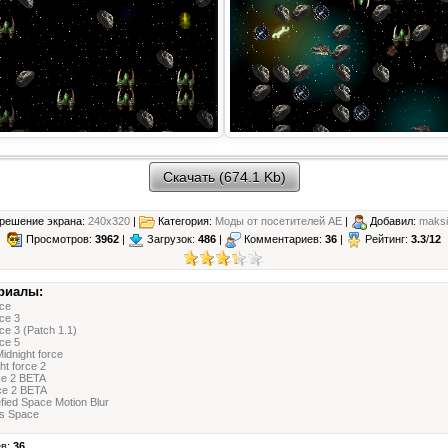
Скачать (674.1 Kb)
решение экрана:
240x320
|
Категория:
Моды от посетителей АЕ
|
Добавил:
maksi
Просмотров:
3962
|
Загрузок:
486
|
Комментариев:
36
|
Рейтинг:
3.3
/
12
риалы:
ce
ce 3
e 3 (Patch 1.1)
ce 5
Midnight force
ht force 2
e 2 BETA
ce 2 BETA
fied Space Motion Blur
ds Space
ев:
36