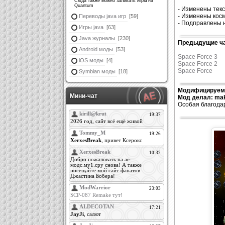
Сюда также можно заливать игры на
Quantum
- Изменены текс
- Изменены кос
Переводы java игр
[59]
- Подправлены 
Игры java
[63]
Java журналы
[230]
Предыдущие ча
Android моды
[53]
Space Force 3
iOS моды
[4]
Space Force 2
Space Force
Symbian моды
[18]
Модифицируема
Мини-чат
Мод делал: mak
Особая благода