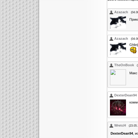
Azazach
(04.0
Прик
Azazach
(04.0
Ghbrj
TheOnBook
Макс
DexterDean94
комм
WretcH
(23.05
DexterDean94
, 