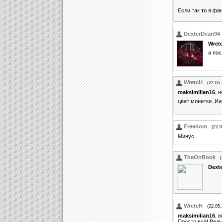
Если так то я фа
DexterDean94
Wret
а пос
WretcH
(22.05
maksimilian16
, 
цвет монетки. Ии
Freedom
(22.
Минус
TheOnBook
Dext
WretcH
(22.05
maksimilian16
, 
Просто всё! Ведь