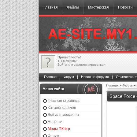
Главная
Файлы
Мастерская
Новости
Привет Гость!
Ты можешь:
Войти
или
зарегистрироваться
Главная
|
Форум
|
Новое на форуме
|
Статистика 
Главная
»
Файлы
»
Меню сайта
Space Force 4
Главная страница
Каталог файлов
Всё для моддинга
Новости
Моды ПК игр
Форум