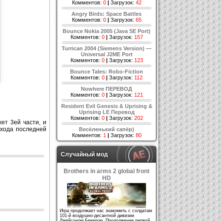
Комментов:
0
|
Загрузок:
42
Angry Birds: Space Battles
Комментов:
0
|
Загрузок:
65
Bounce Nokia 2005 (Java SE Port)
Комментов:
0
|
Загрузок:
157
Turrican 2004 (Siemens Version) —
Universal J2ME Port
Комментов:
0
|
Загрузок:
123
Bounce Tales: Robo-Fiction
Комментов:
0
|
Загрузок:
112
Nowhere ПЕРЕВОД
Комментов:
0
|
Загрузок:
121
Resident Evil Genesis & Uprising &
Uprising LE Перевод
Комментов:
0
|
Загрузок:
202
ет 3ей части, и
ыхода последней
Весёленький сапёр)
Комментов:
1
|
Загрузок:
80
Случайный мод
Brothers in arms 2 global front
HD
Игра продолжает нас знакомить с солдатам
101-й воздушно-десантной дивизии
Джейсоном Бекером. Продолжение первой