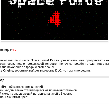
сия игры:
1.2
анно вышла 4 часть Space Force! Как вы уже поняли, она продолжает сюж
одят сразу после предыдущей концовки. Конечно, прошёл не один год с в
метно похорошел в графическом плане!
e Origins
, вероятно, выйдет в качестве DLC, но пока я не решил.
ода:
геймплей космических баталий.
вни, кардинально отличающиеся от привычных канонов.
й сюжет, завершающий историю, начатой в 3 части.
, наш любимый Крег!