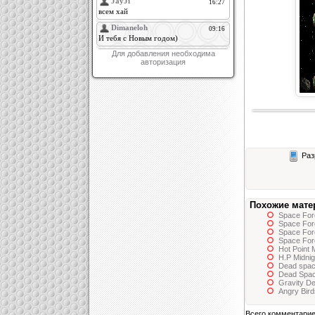
Для добавления необходима
авторизация
Раз
Похожие мате
Space For
Space For
Space Forc
Space For
Hot Point 
H.P Midnig
Dead spac
Dead Spa
Gravity De
Angry Bir
Всего комментари