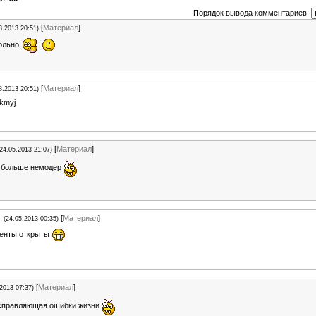
Порядок вывода комментариев:
[
Материал
]
8.2013 20:51)
ольно
[
Материал
]
8.2013 20:51)
kmyj
[
Материал
]
(24.05.2013 21:07)
 больше немодер
[
Материал
]
(24.05.2013 00:35)
енты открыты
[
Материал
]
.2013 07:37)
исправляющая ошибки жизни