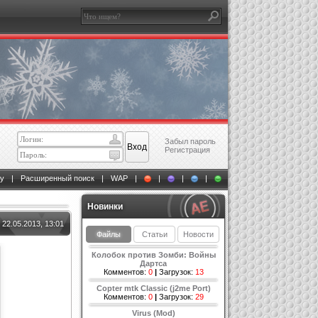
Забыл пароль
Регистрация
у
|
Расширенный поиск
|
WAP
|
|
|
|
Новинки
22.05.2013, 13:01
Файлы
Статьи
Новости
Колобок против Зомби: Войны
Дартса
Комментов:
0
|
Загрузок:
13
Copter mtk Classic (j2me Port)
Комментов:
0
|
Загрузок:
29
Virus (Mod)