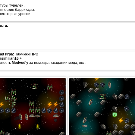
туры турелей.
мические баррикады.
некоторые уровни.
сти:
я игра: Танчики ПРО
similian16
+
рность
Medved'у
за помощь в создании мода, лол.