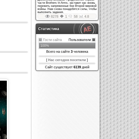
части Brothers In Arms, заставит нас вновь
пережить напряженные бои Второй мировой
войны. Нам снова понадобятся силы, чтобы
выполнить задания.
8278
1
58
4.8
Статистика
Гости сайта
Пользователи
100%
Всего на сайте
3
человека
[
Нас сегодня посетили
]
Сайт существует
6139
дней