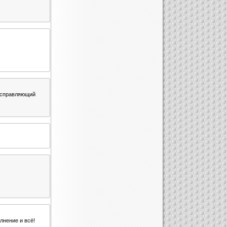
 исправляющий
лнение и всё!