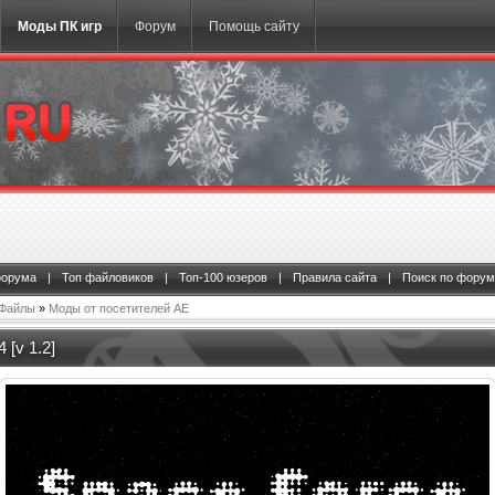
Моды ПК игр
Форум
Помощь сайту
форума
|
Топ файловиков
|
Топ-100 юзеров
|
Правила сайта
|
Поиск по форум
Файлы
»
Моды от посетителей АЕ
 [v 1.2]