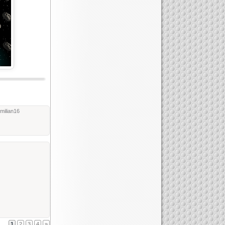
milian16
1
2
3
4
»