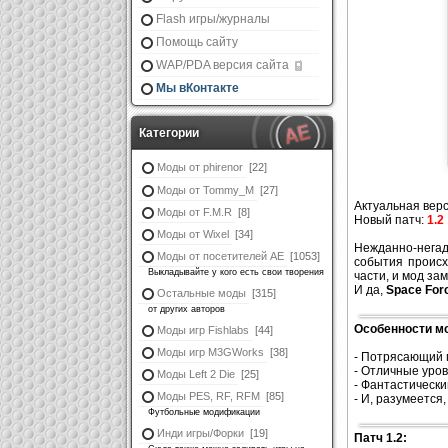
Flash игры/журналы
Помощь сайту
WAP/PDA версия сайта
Мы вКонтакте
Категории
Моды от phirenor
[22]
Моды от Tommy_M
[27]
Актуальная вер
Моды от F.M.R
[8]
Новый патч:
1.2
Моды от Wixel
[34]
Нежданно-негад
Моды от посетителей АЕ
[1053]
события происх
Выкладывайте у кого есть свои творения
части, и мод за
И да,
Space Forc
Остальные моды
[315]
от других авторов
Особенности м
Моды игр Fishlabs
[44]
Моды игр M3GWorks
[38]
- Потрясающий 
- Отличные уро
Моды Left 2 Die
[25]
- Фантастически
Моды PES, RF, RFM
[85]
- И, разумеется
Футбольные модификации
Инди игры/Форки
[19]
Патч 1.2: