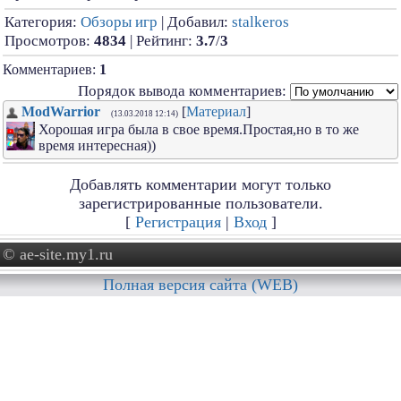
Категория:
Обзоры игр
| Добавил:
stalkeros
Просмотров:
4834
| Рейтинг:
3.7
/
3
Комментариев:
1
Порядок вывода комментариев:
ModWarrior
[
Материал
]
(13.03.2018 12:14)
Хорошая игра была в свое время.Простая,но в то же
время интересная))
Добавлять комментарии могут только
зарегистрированные пользователи.
[
Регистрация
|
Вход
]
© ae-site.my1.ru
Полная версия сайта (WEB)