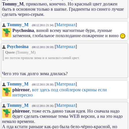
Tommy_M
, прикольно, конечно. Но красный цвет должен
быть в основном только в шапке. Градиенты из синего лучше
сделать черно-серым.
Tommy_M
[
Материал
]
(08.12.2011 21:34)
Psychosina
, виной всему магнитные бури, лунные
затмения, глобальное похолодание-пожарение и вино
Psychosina
[
Материал
]
(08.12.2011 20:59)
Quote
(
Tommy_M
)
но потом пришла зима и я запилил синий цвет.
Чего это так долго зима длилась?
Tommy_M
[
Материал
]
(08.12.2011 20:30)
phirenor
,
вот здесь под спойлером скрины если
интересно
Tommy_M
[
Материал
]
(08.12.2011 20:26)
phirenor
, тоже есть давно такая идея. Но сначала надо
будет сделать сменные темы WEB версии, а на это надо
немало времени.
А пда кстати раньше как-раз была бело-чёрно-красной, но