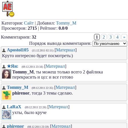
Категория:
Сайт
| Добавил:
Tommy_M
Просмотров:
2715
| Рейтинг:
0.0
/
0
Комментариев:
32
1
2
3
4
»
Порядок вывода комментариев:
Apostol105
[
Материал
]
(11.12.2011 02:51)
Круто интересно будет посмотреть:)
★Ян:
[
Материал
]
(09.12.2011 23:56)
Tommy_M
, ты можеш только всего 2 файлика
перекрасить и цсс и все готово
Tommy_M
[
Материал
]
(09.12.2011 22:35)
phirenor
, тогда 3 темы сделаю.
LaRaX
[
Материал
]
(09.12.2011 22:20)
ухты, было круче
phirenor
[
Материал
]
(08.12.2011 23:59)