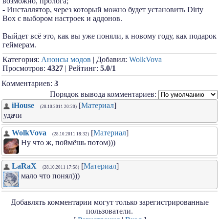
возможно, пролога;
- Инсталлятор, через который можно будет установить Dirty
Box с выбором настроек и аддонов.
Выйдет всё это, как вы уже поняли, к новому году, как подарок
геймерам.
Категория:
Анонсы модов
| Добавил:
WolkVova
Просмотров:
4327
| Рейтинг:
5.0
/
1
Комментариев:
3
Порядок вывода комментариев:
iHouse
[
Материал
]
(28.10.2011 20:20)
удачи
WolkVova
[
Материал
]
(28.10.2011 18:32)
Ну что ж, поймёшь потом)))
LaRaX
[
Материал
]
(28.10.2011 17:58)
мало что понял)))
Добавлять комментарии могут только зарегистрированные
пользователи.