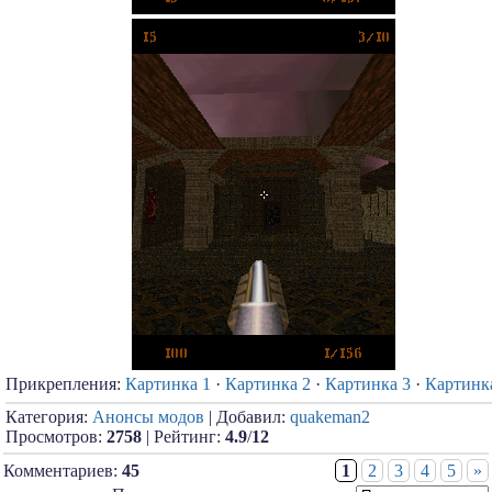
Прикрепления:
Картинка 1
·
Картинка 2
·
Картинка 3
·
Картинк
Категория:
Анонсы модов
| Добавил:
quakeman2
Просмотров:
2758
| Рейтинг:
4.9
/
12
Комментариев:
45
1
2
3
4
5
»