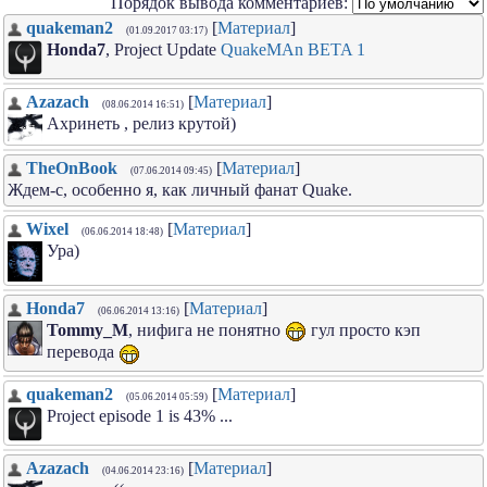
Порядок вывода комментариев:
quakeman2
[
Материал
]
(01.09.2017 03:17)
Honda7
, Project Update
QuakeMAn BETA 1
Azazach
[
Материал
]
(08.06.2014 16:51)
Ахринеть , релиз крутой)
TheOnBook
[
Материал
]
(07.06.2014 09:45)
Ждем-с, особенно я, как личный фанат Quake.
Wixel
[
Материал
]
(06.06.2014 18:48)
Ура)
Honda7
[
Материал
]
(06.06.2014 13:16)
Tommy_M
, нифига не понятно
гул просто кэп
перевода
quakeman2
[
Материал
]
(05.06.2014 05:59)
Project episode 1 is 43% ...
Azazach
[
Материал
]
(04.06.2014 23:16)