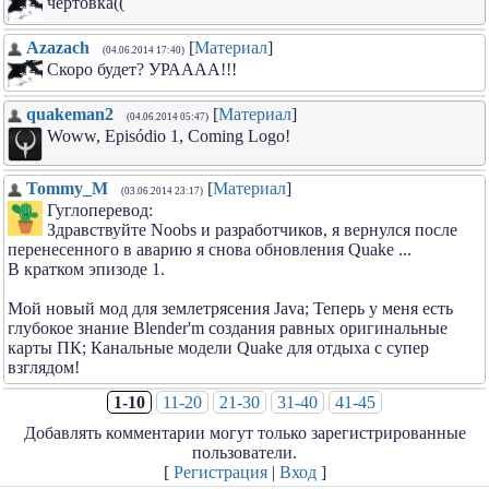
чертовка((
Azazach
[
Материал
]
(04.06.2014 17:40)
Скоро будет? УРАААА!!!
quakeman2
[
Материал
]
(04.06.2014 05:47)
Woww, Episódio 1, Coming Logo!
Tommy_M
[
Материал
]
(03.06.2014 23:17)
Гуглоперевод:
Здравствуйте Noobs и разработчиков, я вернулся после
перенесенного в аварию я снова обновления Quake ...
В кратком эпизоде ​​1.
Мой новый мод для землетрясения Java; Теперь у меня есть
глубокое знание Blender'm создания равных оригинальные
карты ПК; Канальные модели Quake для отдыха с супер
взглядом!
1-10
11-20
21-30
31-40
41-45
Добавлять комментарии могут только зарегистрированные
пользователи.
[
Регистрация
|
Вход
]