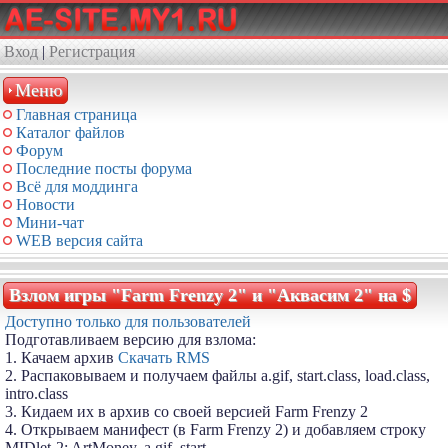
Вход
|
Регистрация
Меню
Главная страница
Каталог файлов
Форум
Последние посты форума
Всё для моддинга
Новости
Мини-чат
WEB версия сайта
Взлом игры "Farm Frenzy 2" и "Аквасим 2" на $
Доступно только для пользователей
Подготавливаем версию для взлома:
1. Качаем архив
Cкачать RMS
2. Распаковываем и получаем файлы a.gif, start.class, load.class,
intro.class
3. Кидаем их в архив со своей версией Farm Frenzy 2
4. Открываем манифест (в Farm Frenzy 2) и добавляем строку
MIDlet-2: ArtMoney, a.gif, start