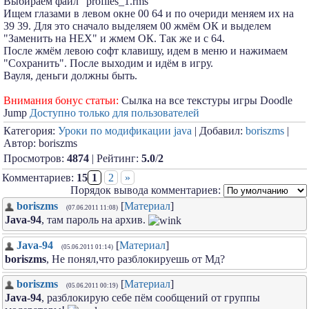
Выбираем фаил "profiles_1.rms"
Ищем глазами в левом окне 00 64 и по очериди меняем их на
39 39. Для это сначало выделяем 00 жмём ОК и выделем
"Заменить на HEX" и жмем ОК. Так же и с 64.
После жмём левою софт клавишу, идем в меню и нажимаем
"Сохранить". После выходим и идём в игру.
Вауля, деньги должны быть.
Внимания бонус статьи:
Сылка на все текстуры игры Doodle
Jump
Доступно только для пользователей
Категория:
Уроки по модификации java
| Добавил:
boriszms
|
Автор: boriszms
Просмотров:
4874
| Рейтинг:
5.0
/
2
Комментариев:
15
1
2
»
Порядок вывода комментариев:
boriszms
[
Материал
]
(07.06.2011 11:08)
Java-94
, там пароль на архив.
Java-94
[
Материал
]
(05.06.2011 01:14)
boriszms
, Не понял,что разблокируешь от Мд?
boriszms
[
Материал
]
(05.06.2011 00:19)
Java-94
, разблокирую себе пём сообщений от группы