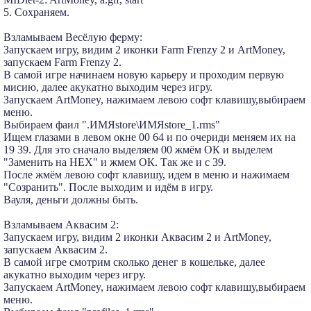
5. Сохраняем.
Взламываем Весёлую ферму:
Запускаем игру, видим 2 иконки Farm Frenzy 2 и ArtMoney,
запускаем Farm Frenzy 2.
В самой игре начинаем новую карьеру и проходим первую
мисию, далее акукатно выходим через игру.
Запускаем ArtMoney, нажимаем левою софт клавишу,выбираем
меню.
Выбираем фаил ".ИМЯstore\ИМЯstore_1.rms"
Ищем глазами в левом окне 00 64 и по очериди меняем их на
19 39. Для это сначало выделяем 00 жмём ОК и выделем
"Заменить на HEX" и жмем ОК. Так же и с 39.
После жмём левою софт клавишу, идем в меню и нажимаем
"Созранить". После выходим и идём в игру.
Вауля, деньги должны быть.
Взламываем Аквасим 2:
Запускаем игру, видим 2 иконки Аквасим 2 и ArtMoney,
запускаем Аквасим 2.
В самой игре смотрим сколько денег в кошельке, далее
акукатно выходим через игру.
Запускаем ArtMoney, нажимаем левою софт клавишу,выбираем
меню.