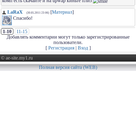
комп есть скачайте и на upwаp киньте плиз
LaRaX
[
Материал
]
(30.05.2011 23:06)
Спасибо!
1-10
11-15
Добавлять комментарии могут только зарегистрированные
пользователи.
[
Регистрация
|
Вход
]
© ae-site.my1.ru
Полная версия сайта (WEB)