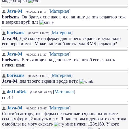
модераторы!
Java-94
[
Материал
]
(04.06.2011 18:17)
boriszms
, Ок братух спс щас в л.с напишу да rms редактор тож
в заархивируй плз
boriszms
[
Материал
]
(02.06.2011 16:25)
Java-94
, Даё сылку на ферму для твоего экрана, и куда надо
его перекинуть. Может мне добавить туда RMS редактор?
Java-94
[
Материал
]
(01.06.2011 21:20)
boriszms
, Есть я видел на депозите.тока штоб его скачать
нужен комп
boriszms
[
Материал
]
(01.06.2011 18:15)
Java-94
, для твоего экрани вроде нету.
4eJLoBek
[
Материал
]
(01.06.2011 04:52)
спс!!!
Java-94
[
Материал
]
(01.06.2011 00:42)
Спасибо автору,тока ферма не скачивается,пацаны можете
ссылку фермы2 кинуть в л.с. Я нашел там в депозите есть тока
с мобилы не могу скачать
мне нужен 128х160. У кого