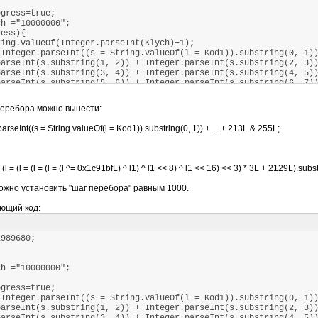
gress=true;
h ="10000000";
ess){
ng.valueOf(Integer.parseInt(Klych)+1);
nteger.parseInt((s = String.valueOf(l = Kod1)).substring(0, 
rseInt(s.substring(1, 2)) + Integer.parseInt(s.substring(2, 
rseInt(s.substring(3, 4)) + Integer.parseInt(s.substring(4, 
rseInt(s.substring(5, 6)) + Integer.parseInt(s.substring(6, 7))
ng.valueOf(l = (l = (l = (l = (l = (l ^= 0x1c91bfL) ^ l1) ^ l1 
перебора можно вынести:
)
).substring(0,7)).substring(0,4).compareTo(obj.substring(1, 5))
.parseInt((s = String.valueOf(l = Kod1)).substring(0, 1)) + ... + 213L & 255L;
lse;
еменной Klych
(l = (l = (l = (l = (l ^= 0x1c91bfL) ^ l1) ^ l1 << 8) ^ l1 << 16) << 3) * 3L + 2129L).subst
можно установить "шаг перебора" равным 1000.
ющий код:
0x989680;
h ="10000000";
gress=true;
nteger.parseInt((s = String.valueOf(l = Kod1)).substring(0, 
rseInt(s.substring(1, 2)) + Integer.parseInt(s.substring(2, 