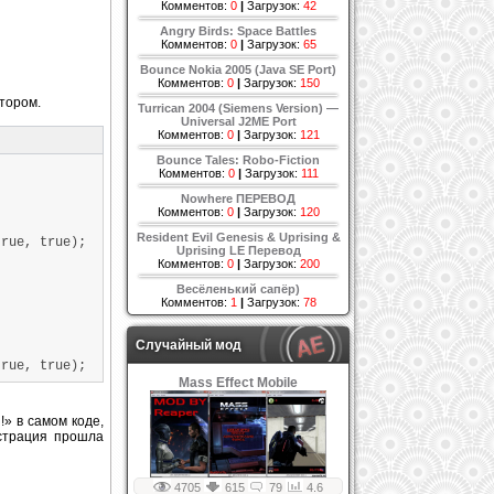
Комментов:
0
|
Загрузок:
42
Angry Birds: Space Battles
Комментов:
0
|
Загрузок:
65
Bounce Nokia 2005 (Java SE Port)
Комментов:
0
|
Загрузок:
150
тором.
Turrican 2004 (Siemens Version) —
Universal J2ME Port
Комментов:
0
|
Загрузок:
121
Bounce Tales: Robo-Fiction
Комментов:
0
|
Загрузок:
111
Nowhere ПЕРЕВОД
Комментов:
0
|
Загрузок:
120
Resident Evil Genesis & Uprising &
rue, true);
Uprising LE Перевод
Комментов:
0
|
Загрузок:
200
Весёленький сапёр)
Комментов:
1
|
Загрузок:
78
Случайный мод
rue, true);
Mass Effect Mobile
!» в самом коде,
истрация прошла
4705
615
79
4.6