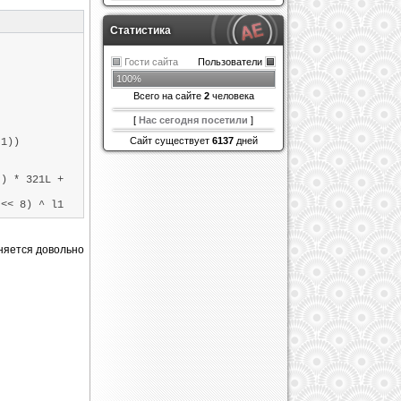
Статистика
Гости сайта
Пользователи
100%
Всего на сайте
2
человека
[
Нас сегодня посетили
]
Сайт существует
6137
дней
, 1))
3))
5))
) * 321L +
<< 8) ^ l1
g(1, 5)) ==
лняется довольно