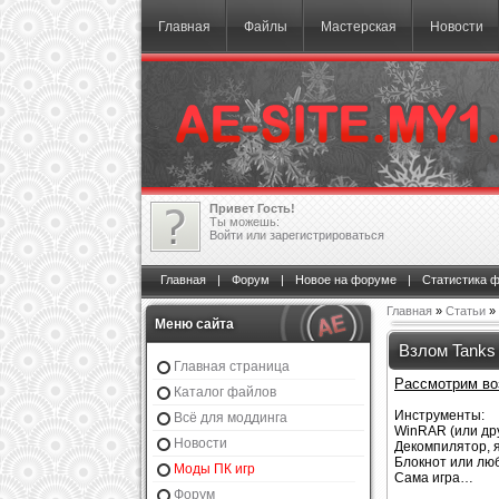
Главная
Файлы
Мастерская
Новости
Привет Гость!
Ты можешь:
Войти
или
зарегистрироваться
Главная
|
Форум
|
Новое на форуме
|
Статистика 
Главная
»
Статьи
»
Меню сайта
Взлом Tanks 
Главная страница
Рассмотрим во
Каталог файлов
Инструменты:
Всё для моддинга
WinRAR (или дру
Новости
Декомпилятор, я
Блокнот или люб
Моды ПК игр
Сама игра…
Форум