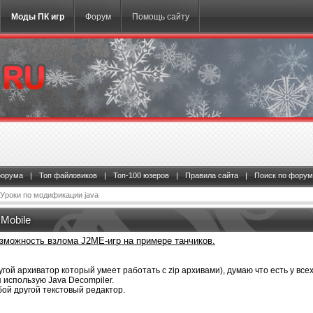
Моды ПК игр
Форум
Помощь сайту
форума
|
Топ файловиков
|
Топ-100 юзеров
|
Правила сайта
|
Поиск по форум
Уроки по модификации java
Mobile
зможность взлома J2ME-игр на примере танчиков.
гой архиватор который умеет работать с zip архивами), думаю что есть у всех
 использую Java Decompiler.
ой другой текстовый редактор.