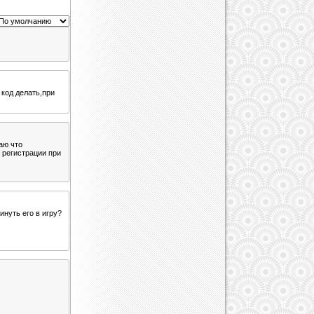
 код делать,при
аю что
 регистрации при
кинуть его в игру?