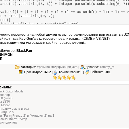
rseInt(s.substring(3, 4)) + Integer.parseInt(s.substring(4, 
rseInt(s.substring(5, 6)) + Integer.parseInt(s.substring(6, 7))
alueOf(l = (l = (l = (l = (l = (l ^= 0x1c91bfL) ^ l1) ^ l1 << 8
3L + 2129L).substring(0, 7);
ess){
ng.valueOf(Integer.parseInt(buf)+1000);
ring(0, 4).compareTo(Klych.substring(1, 5)) == 0){
ch
 можно перенести на любой другой язык программирования или оставить в J2
alse;
ей идут два Key-Gen'а в котором он реализован… (J2ME и VВ.NЕТ)
 анализируя код мы создали свой генератор ключей…
bileАвтор:
BlackFan
NNiMON
ER
Категория:
Уроки по модификации java
|
Добавил:
Tommy_M
Просмотров:
3702
|
Комментарии:
9
|
Рейтинг:
5.0
/
1
риалы:
ack Editor Mobile
otoshop
 8 (new!)
a ИГР!
 Mobile
правку смс в играх
 игр на $
ы "Farm Frenzy 2" и "Аквасим 2" на $
иложений от ErWap
тчи для игр