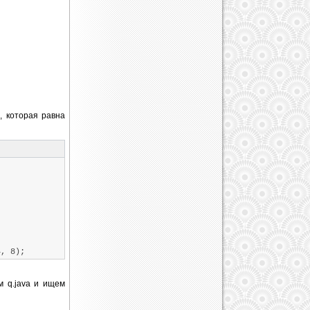
a, которая равна
4, 8);
м q.java и ищем