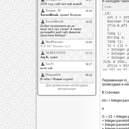
И находим такой
Code
_L6:
int i = Inte
boolean fl
if(q.m_afI 
{
long l;
String s;
long l1;
l1 = (l1 = I
+ Integer.pa
+ Integer.pa
+ Integer.pa
213L & 255L;
if((s = Stri
<< 16) << 3
* 3L + 2129L
0)
Переменная m_aI
flag = true
громоздкая и не
Для добавления необходима
}
авторизация
if(flag)
В строчках:
{
m_aI = 1;
int i = Integer.pa
q._aStringI
q.m_eZ = tr
и
} else
{
l1 = (l1 = Integer
m_aI = 2;
+ Integer.parseInt
}
+ Integer.parseInt
this;
+ Integer.parseInt