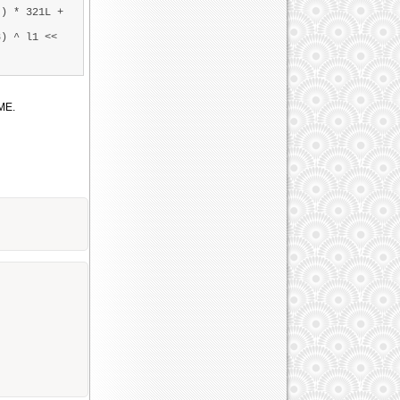
5))
) * 321L +
) ^ l1 <<
ME.