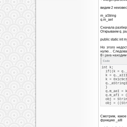
goto _L8
видим 2 неизве
m_aString
q.m_aeI
Сначала разберем
Открываем q. ja
public static int 
Но этого недост
нулю… Следоват
В i.java находим
Code
int k;
if((k = q._a
k = q._aIII(
k = 0x1c9c3
q._aStringI
}
q.m_aeI = k
q.m_afI = (k
obj = Strin
obj = ((Stri
Смотрим, какое
функцию _aIII