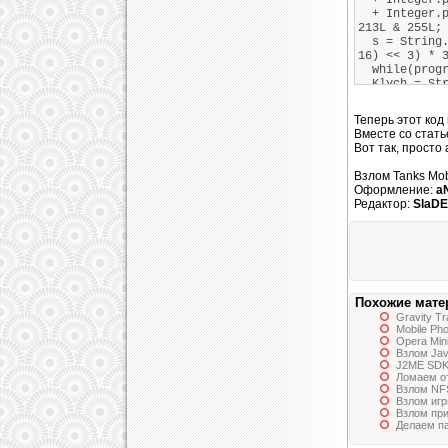
+ Integer.pa
+ Integer.pa
213L & 255L;
s = String.v
16) << 3) * 
while(progr
Klych = Stri
if ( s.subst
//вывод Kly
Теперь этот код
progress=f
Вместе со стать
}
Вот так, просто
}
Взлом Tanks Mo
Оформление:
a
Редактор:
SlaD
Похожие мате
Gravity Tr
Mobile Ph
Opera Mini
Взлом Jav
J2ME SDK
Ломаем от
Взлом NFS
Взлом игр
Взлом пр
Делаем па