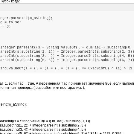
 кусок кода:
ger.parseInt(m_aString);
ag = false;
== 3)
nteger.parseInt((s = String.valueOf(l = q.m_aeI)).substring(0
rseInt(s.substring(1, 2)) + Integer.parseInt(s.substring(2, 
rseInt(s.substring(3, 4)) + Integer.parseInt(s.substring(4, 
rseInt(s.substring(5, 6)) + Integer.parseInt(s.substring(6, 7))
ng.valueOf(l = (l = (l = (l = (l = (l ^= 0x1c91bfL) ^ l1) ^ l1 
)
).substring(0, 7)).substring(0, 4).compareTo(m_aString.substrin
=1, если flag==true. А переменная flag принимает значение true, если выпо
;
понятная проверка ( разработчики постарались ).
rseInt(m_aString);
V("temp", 2, i);
ue;
.parseInt((s = String.valueOf(l = q.m_aeI)).substring(0, 1))
(s.substring(1, 2)) + Integer.parseInt(s.substring(2, 3))
(s.substring(3, 4)) + Integer.parseInt(s.substring(4, 5))
(s.substring(5, 6)) + Integer.parseInt(s.substring(6, 7))) * 321L + 213L & 255L;