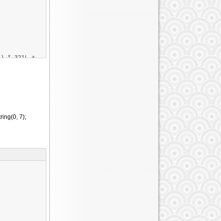
1))
3))
5))
) * 321L +
<< 8) ^ l1
 == 0){
ring(0, 7);
1))
3))