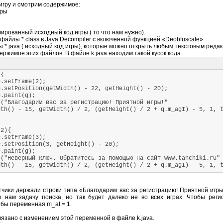
игру и смотрим содержимое:
гры
илированный исходный код игры ( то что нам нужно).
айлы *.class в Java Decompiler с включенной функцией «Deobfuscate»
*.java ( исходный код игры), которые можно открыть любым текстовым редак
ржимое этих файлов. В файле k.java находим такой кусок кода:
){
.setFrame(2);
setPosition(getWidth() - 22, getHeight() - 20);
.paint(g);
"Благодарим вас за регистрацию! Приятной игры!"
h() - 15, getWidth() / 2, (getHeight() / 2 + q.m_agI) - 5, 1, t
2){
.setFrame(3);
setPosition(3, getHeight() - 20);
.paint(g);
"Неверный ключ. Обратитесь за помощью на сайт www.tanchiki.ru"
h() - 15, getWidth() / 2, (getHeight() / 2 + q.m_agI) - 5, 1, t
тчики держали строки типа «Благодарим вас за регистрацию! Приятной игры
о нам задачу поиска, но так будет далеко не во всех играх. Чтобы рег
бы переменная m_aI = 1.
вязано с изменением этой переменной в файле k.java.