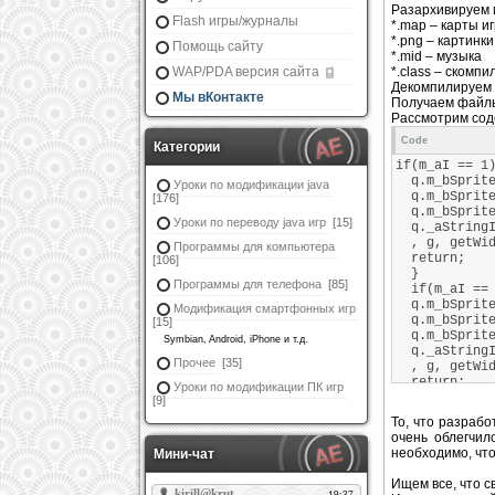
Разархивируем 
Flash игры/журналы
*.map – карты и
*.png – картинки
Помощь сайту
*.mid – музыка
WAP/PDA версия сайта
*.class – скомп
Декомпилируем ф
Мы вКонтакте
Получаем файлы 
Рассмотрим соде
Code
Категории
if(m_aI == 1
q.m_bSprite
Уроки по модификации java
q.m_bSprite.
[176]
q.m_bSprite
Уроки по переводу java игр
[15]
q._aStringI(
, g, getWidt
Программы для компьютера
return;
[106]
}
Программы для телефона
[85]
if(m_aI == 
q.m_bSprite
Модификация смартфонных игр
q.m_bSprite.
[15]
q.m_bSprite
Symbian, Android, iPhone и т.д.
q._aStringI(
Прочее
[35]
, g, getWidt
return;
Уроки по модификации ПК игр
}
[9]
То, что разрабо
очень облегчил
необходимо, что
Мини-чат
Ищем все, что с