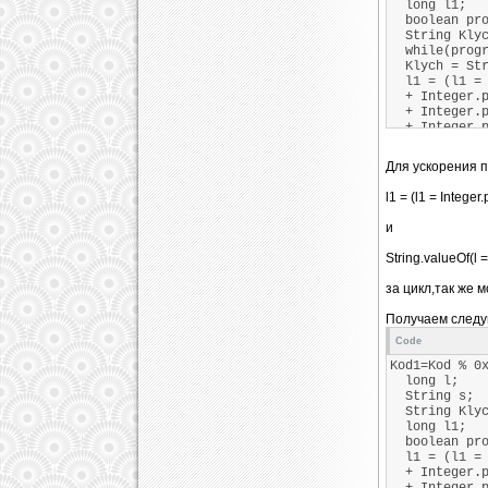
long l1;
boolean pro
String Klyc
while(progr
Klych = Stri
l1 = (l1 = I
+ Integer.pa
+ Integer.pa
+ Integer.pa
213L & 255L;
if((s = Stri
Для ускорения 
<< 16) << 3
* 3L + 2129L
l1 = (l1 = Integer
progress=fa
//вывод пер
и
}
}
String.valueOf(l = 
за цикл,так же 
Получаем следу
Code
Kod1=Kod % 
long l;
String s;
String Klyc
long l1;
boolean pro
l1 = (l1 = I
+ Integer.pa