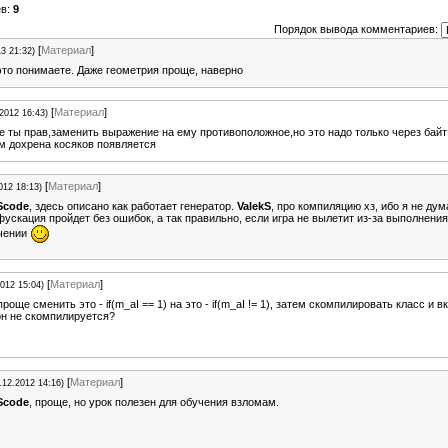
ев:
9
Порядок вывода комментариев:
[
Материал
]
13 21:32)
это понимаете. Даже геометрия проще, наверно
[
Материал
]
.2012 16:43)
ее ты прав,заменить выражение на ему противоположное,но это надо только через байт
м дохрена косяков появляется
[
Материал
]
012 18:13)
Scode
, здесь описано как работает генератор.
ValekS
, про компиляцию хз, ибо я не дум
ускация пройдет без ошибок, а так правильно, если игра не вылетит из-за выполнения
чении
[
Материал
]
2012 15:04)
проще сменить это - if(m_aI == 1) на это - if(m_aI != 1), затем скомпилировать класс и в
он не скомпилируется?
[
Материал
]
.12.2012 14:16)
Scode
, проще, но урок полезен для обучения взломам.