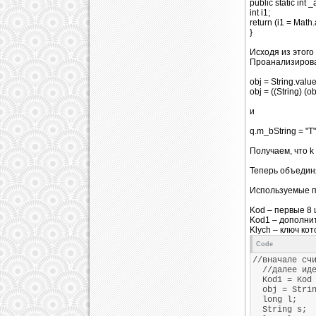
public static int _aI
int i1;
return (i1 = Math
}
Исходя из этог
Проанализировав
obj = String.value
obj = ((String) (ob
и
q.m_bString = "T" 
Получаем, что k
Теперь объедин
Используемые 
Kod – первые 8 
Kod1 – дополни
Klych – ключ ко
Code
//вначале сч
//далее идет
Kod1 = Kod 
obj = Strin
long l;
String s;