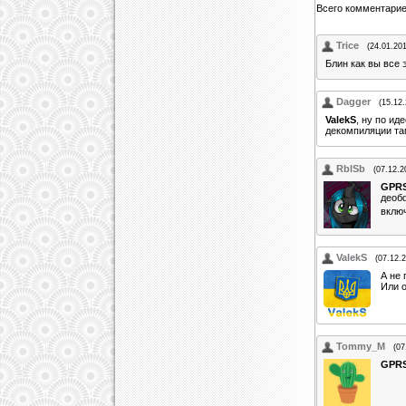
Всего комментари
Trice
(24.01.20
Блин как вы все 
Dagger
(15.12
ValekS
, ну по ид
декомпиляции та
RblSb
(07.12.2
GPR
деобф
вклю
ValekS
(07.12.
А не 
Или 
Tommy_M
(07
GPR