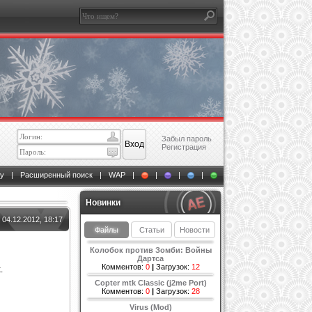
Забыл пароль
Регистрация
у
|
Расширенный поиск
|
WAP
|
|
|
|
Новинки
04.12.2012, 18:17
Файлы
Статьи
Новости
Колобок против Зомби: Войны
Дартса
Комментов:
0
|
Загрузок:
12
.
Copter mtk Classic (j2me Port)
Комментов:
0
|
Загрузок:
28
Virus (Mod)