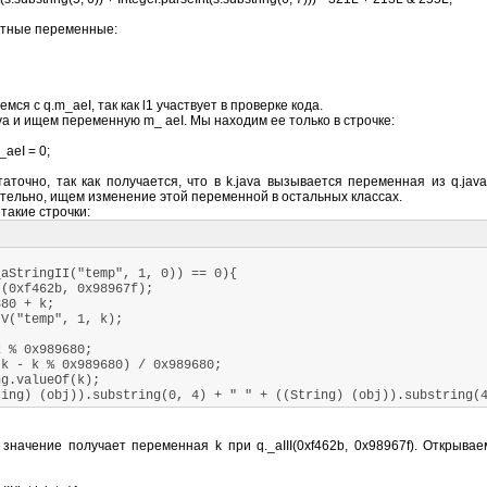
стные переменные:
ся с q.m_aeI, так как l1 участвует в проверке кода.
va и ищем переменную m_ aeI. Мы находим ее только в строчке:
m_aeI = 0;
аточно, так как получается, что в k.java вызывается переменная из q.jav
ельно, ищем изменение этой переменной в остальных классах.
 такие строчки:
StringII("temp", 1, 0)) == 0){
0xf462b, 0x98967f);
80 + k;
V("temp", 1, k);
 % 0x989680;
 - k % 0x989680) / 0x989680;
g.valueOf(k);
ng) (obj)).substring(0, 4) + " " + ((String) (obj)).substring(
 значение получает переменная k при q._aIII(0xf462b, 0x98967f). Открывае