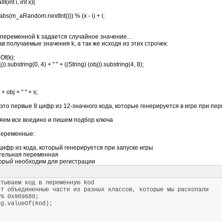
II(int i, int x){
.abs(m_aRandom.nextInt())) % (x - i) + i;
о переменной k задается случайное значение…
 получаемые значения k, а так же исходя из этих строчек:
Of(k);
j)).substring(0, 4) + " " + ((String) (obj)).substring(4, 8);
+ obj + " " + s;
 это первые 8 цифр из 12-значного кода, которые генерируется в игре при пер
яем все воедино и пишем подбор ключа
переменные:
цифр из кода, который генерируется при запуске игры
тельная переменная
торый необходим для регистрации
итываем код в переменную kod
 объединенные части из разных классов, которые мы раскопали
% 0x989680;
g.valueOf(Kod);